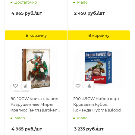
Beyond the Veil (Eng))
Hedonites of Slaanesh)
Достаточно
Мало
Games Workshop
Games Workshop
4 965
руб.
/шт
2 450
руб.
/шт
В корзину
В корзину
80-10GW Книга правил
200-49GW Набор карт
Разрушенные Миры.
Кровавый Кубок.
Крагнос (англ.) (Broken
Команда Нургла (Blood
Realms: Kragnos (HB,
Bowl: Nurgle Team Card
Мало
Мало
Eng)) Games Workshop
Pack) Games Workshop
4 965
руб.
/шт
3 235
руб.
/шт