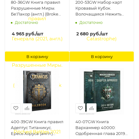
80-36GW Книга правил
200-53GW Набор карт
Разрушенные Миры.
Кровавый Кубок.
Бе'Лакор (англ.) (Broken
Волочащаяся Нежить
Realms: Be'lakor (HB,
(Blood Bowl: Shambling
Достаточно
Достаточно
Eng)) Games Workshop
Undead Team Cards)
Games Workshop
4 965
руб.
/шт
2 680
руб.
/шт
В корзину
В корзину
400-39GW Книга правил
40-07GW Книга
Адептус Титаникус.
Вархаммер 40000:
Ересь Хоруса (англ.)
Одобренная глава 2019