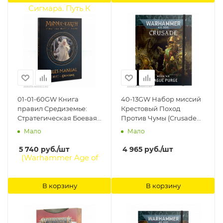
Workshop
01-01-60GW Книга
40-13GW Набор миссий
правил Средиземье:
Крестовый Поход
Стратегическая Боевая
Против Чумы (Crusade
Игра (англ.) (Middle-
Mission Pack: Plague
Мало
Мало
earth Strategy Battle
Purge (Eng)) Games
Game: Rules Manual
Workshop
5 740
руб.
/шт
4 965
руб.
/шт
(Eng)) Games Workshop
В корзину
В корзину