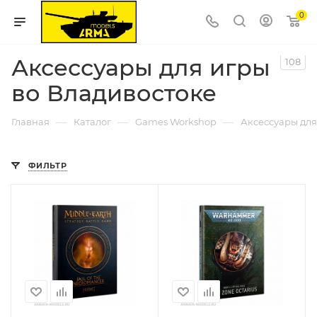
0
Аксессуары для игры
108
во Владивостоке
—
—
—
Главная
Каталог
Games Workshop
Аксессуары для
ФИЛЬТР