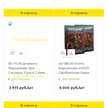
В корзину
В корзину
80-11GW Дневник
40-58GW Книга
Вархаммер Эра
Вархаммер 40000:
Сигмара. Путь К Славе
Одобренная Глава.
(англ.) (Warhammer Age
Большой Турнир 2022.
Достаточно
Достаточно
of Sigmar Path to Glory
Зона Нахмунд(Chapter
Diary (Eng)) Games
Approved: War Zone
3 975
руб.
/шт
6 000
руб.
/шт
Workshop
Nachmund Grand
Tournament Mission Pack
and Munitorum Field
Manual 2022) Games
В корзину
В корзину