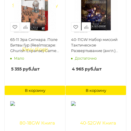
65-11 Эра Сигмара. Поле
40-11GW Набор миссий
Битвы Гур (Realmscape:
Тактическое
Ghurish Expanse) Games
Развертывание (англ.)
Workshop
(Warhammer 40000
Мало
Достаточно
Chapter Approved
Mission Pack: Tactical
5 355
руб.
/шт
4 965
руб.
/шт
Deployment (Eng))
Games Workshop
В корзину
В корзину