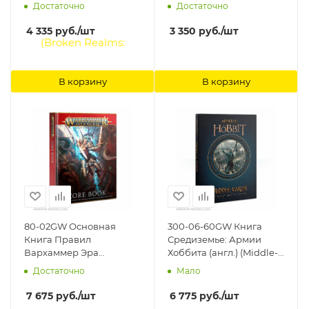
(Adeptus Titanicus: The
(англ.) (Warhammer
Достаточно
Достаточно
Horus Heresy Rulebook
40000: Chapter
(HB, Eng)) Games
Approved 2019 (Eng))
4 335
руб.
/шт
3 350
руб.
/шт
Workshop
Games Workshop
В корзину
В корзину
80-02GW Основная
300-06-60GW Книга
Книга Правил
Средиземье: Армии
Вархаммер Эра
Хоббита (англ.) (Middle-
Сигмара (англ.)
earth Strategy Battle
Достаточно
Мало
(Warhammer Age of
Game: Armies of The
Sigmar Core Book (Eng))
Hobbit (Eng)) Games
7 675
руб.
/шт
6 775
руб.
/шт
Games Workshop
Workshop