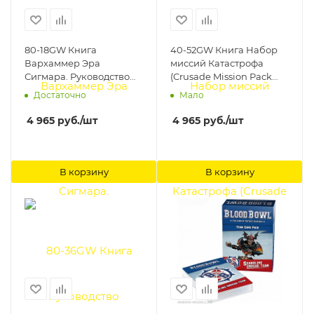
80-18GW Книга
40-52GW Книга Набор
Вархаммер Эра
миссий Катастрофа
Сигмара. Руководство
(Crusade Mission Pack
Генерала (2021, англ.)
Catastrophe) Games
Достаточно
Мало
(General's Handbook
Workshop
Pitched Battles 2021 and
4 965
руб.
/шт
4 965
руб.
/шт
Pitched Battle Profiles
(Eng)) Games Workshop
В корзину
В корзину