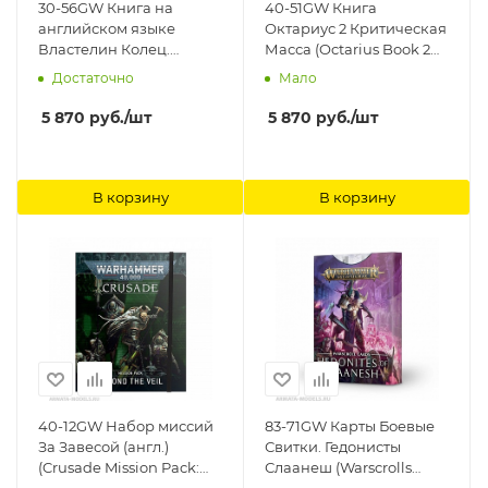
30-56GW Книга на
40-51GW Книга
английском языке
Октариус 2 Критическая
Властелин Колец.
Масса (Octarius Book 2
Падение Некроманта
Critical Mass) Games
Достаточно
Мало
(LotR: Fall of the
Workshop
Necromancer) Games
5 870
руб.
/шт
5 870
руб.
/шт
Workshop
В корзину
В корзину
40-12GW Набор миссий
83-71GW Карты Боевые
За Завесой (англ.)
Свитки. Гедонисты
(Crusade Mission Pack:
Слаанеш (Warscrolls