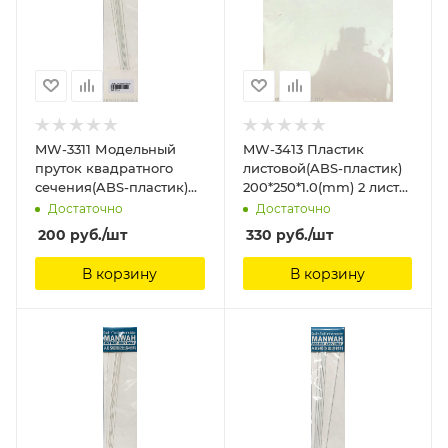
MW-3311 Модельный
MW-3413 Пластик
пруток квадратного
листовой(ABS-пластик)
сечения(ABS-пластик)
200*250*1.0(mm) 2 листа
1.0 мм * 250мм 8шт
ManWah
Достаточно
Достаточно
ManWah
200
руб.
/шт
330
руб.
/шт
В корзину
В корзину