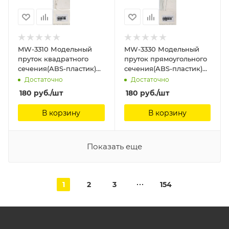
MW-3310 Модельный
MW-3330 Модельный
пруток квадратного
пруток прямоугольного
сечения(ABS-пластик)
сечения(ABS-пластик)
0.5 мм * 250мм 8шт
4*2*250mm 4шт
Достаточно
Достаточно
ManWah
ManWah
180
руб.
/шт
180
руб.
/шт
В корзину
В корзину
Показать еще
1
2
3
154