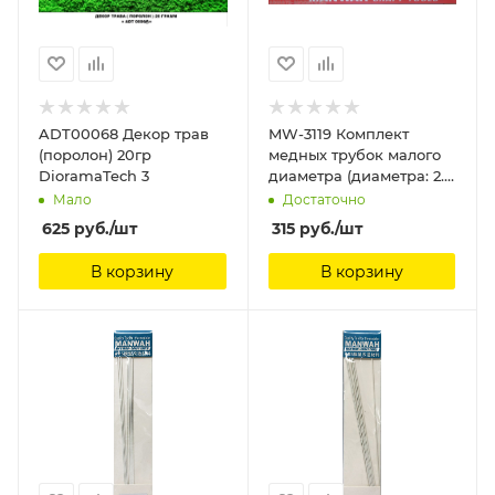
ADT00068 Декор трав
MW-3119 Комплект
(поролон) 20гр
медных трубок малого
DioramaTech 3
диаметра (диаметра: 2.0
mm) (2 пакета) ManWah
Мало
Достаточно
625
руб.
/шт
315
руб.
/шт
В корзину
В корзину