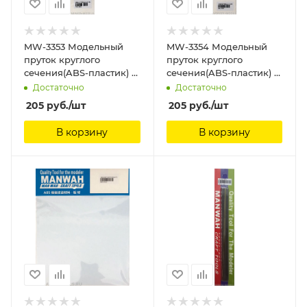
MW-3353 Модельный
MW-3354 Модельный
пруток круглого
пруток круглого
сечения(ABS-пластик) ?
сечения(ABS-пластик) ?
1.5mm*250mm 8шт
2.0mm*250mm 6шт
Достаточно
Достаточно
ManWah
ManWah
205
руб.
/шт
205
руб.
/шт
В корзину
В корзину