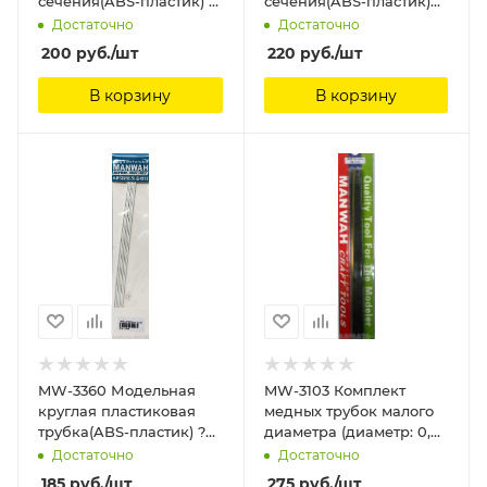
сечения(ABS-пластик) ?
сечения(ABS-пластик)
0.5mm*250mm 8шт
3.0 мм*250мм 6шт
Достаточно
Достаточно
ManWah
ManWah
200
руб.
/шт
220
руб.
/шт
В корзину
В корзину
MW-3360 Модельная
MW-3103 Комплект
круглая пластиковая
медных трубок малого
трубка(ABS-пластик) ?
диаметра (диаметр: 0,4
2mm*250mm 6шт
мм) (5 шт.) ManWah
Достаточно
Достаточно
ManWah
185
руб.
/шт
275
руб.
/шт