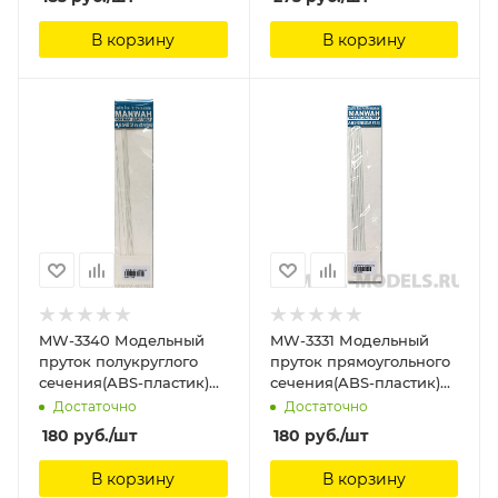
В корзину
В корзину
MW-3340 Модельный
MW-3331 Модельный
пруток полукруглого
пруток прямоугольного
сечения(ABS-пластик)
сечения(ABS-пластик)
1.0mm*250mm 8шт
4*2*250mm 4шт
Достаточно
Достаточно
ManWah
ManWah
180
руб.
/шт
180
руб.
/шт
В корзину
В корзину