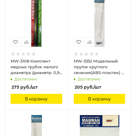
MW-3108 Комплект
MW-3352 Модельный
медных трубок малого
пруток круглого
диаметра (диаметр: 0,9
сечения(ABS-пластик) ?
мм) (5 шт.) ManWah
1.0mm*250mm 8шт
Достаточно
Достаточно
ManWah
275
руб.
/шт
205
руб.
/шт
В корзину
В корзину