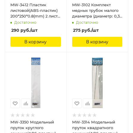
MW-3412 Пластик
MW-3102 Комплект
листовой(ABS-пластик)
медных трубок малого
200*250*0.8(mm) 2 листа
диаметра (диаметр: 0,3
ManWah
мм) (5 шт.) ManWah
Достаточно
Достаточно
290
руб.
/шт
275
руб.
/шт
В корзину
В корзину
MW-3350 Модельный
MW-3314 Модельный
пруток круглого
пруток квадратного