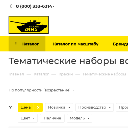
8 (800) 333-6314
Каталог
Каталог по масштабу
Бренд
Тематические наборы в
—
—
—
Главная
Каталог
Краски
Тематические наборы
По популярности (возрастание)
Цена
Новинка
Производство
Про
Цвет
Наличие
Модель