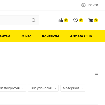
ВОЙТИ
0
0
0
ентам
О нас
Контакты
Armata Club
ип покрытия
Тип упаковки
Материал