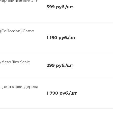
 «Чёрный/Белый» Jim
599
руб.
/шт
 (Ex-Jordan) Camo
1 190
руб.
/шт
 flesh Jim Scale
299
руб.
/шт
"Цвета кожи, дерева
1 790
руб.
/шт