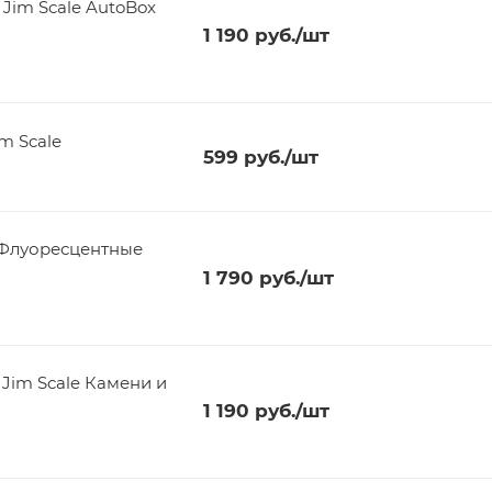
Jim Scale AutoBox
1 190
руб.
/шт
m Scale
599
руб.
/шт
 'Флуоресцентные
1 790
руб.
/шт
 Jim Scale Камени и
1 190
руб.
/шт