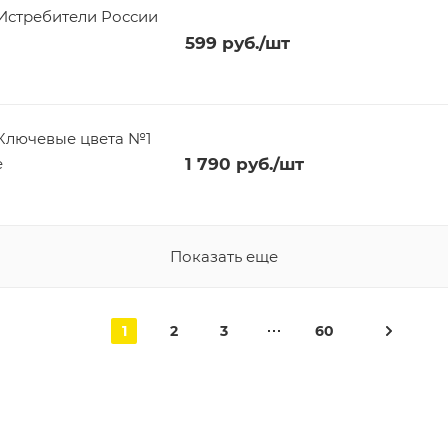
«Истребители России
599
руб.
/шт
'Ключевые цвета №1
e
1 790
руб.
/шт
Показать еще
1
2
3
60