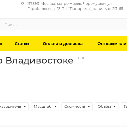
117393, Москва, метро Новые Черемушки, ул.
Гарибальди, д. 23, ТЦ "Панорама", павильон 2П-65.
ы
Статьи
Оплата и доставка
Оптовым кли
о Владивостоке
1181
изводитель
Масштаб
Сложность
Объём
Т