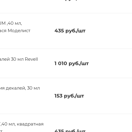
M ,40 мл,
ася Моделист
435
руб.
/шт
лей 30 мл Revell
1 010
руб.
/шт
я декалей, 30 мл
153
руб.
/шт
,40 мл, квадратная
т
435
руб.
/шт