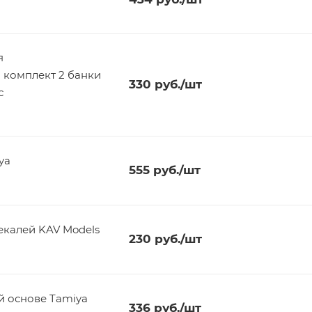
я
 комплект 2 банки
330
руб.
/шт
с
ya
555
руб.
/шт
екалей KAV Models
230
руб.
/шт
ой основе Tamiya
336
руб.
/шт