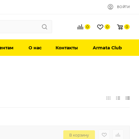
ВОЙТИ
0
0
0
ентам
О нас
Контакты
Armata Club
В корзину