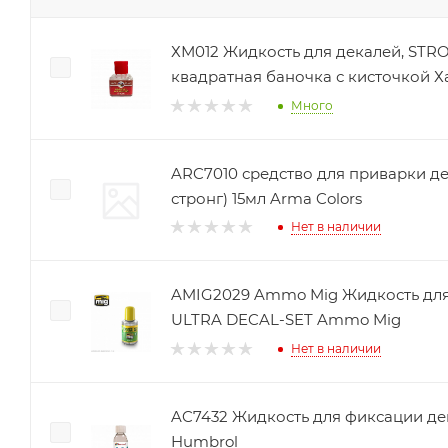
ХМ012 Жидкость для декалей, STRO
квадратная баночка с кисточкой Х
Много
ARC7010 средство для приварки декалей (марк фит
стронг) 15мл Arma Colors
Нет в наличии
AMIG2029 Ammo Mig Жидкость для
ULTRA DECAL-SET Ammo Mig
Нет в наличии
AC7432 Жидкость для фиксации дек
Humbrol