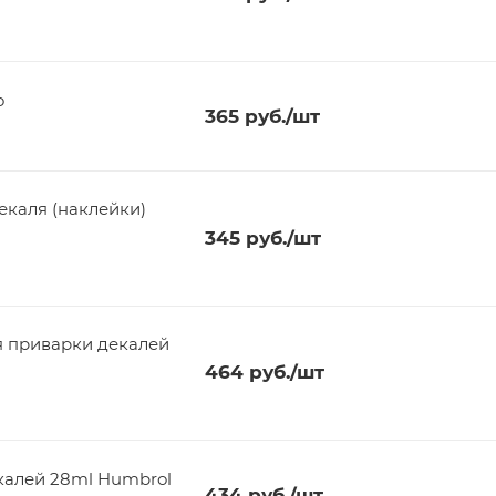
o
365
руб.
/шт
аклейки)
345
руб.
/шт
 приварки декалей
464
руб.
/шт
калей 28ml Humbrol
434
руб.
/шт