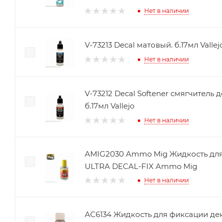
Нет в наличии
V-73213 Decal матовый. б.17мл Vallej
Нет в наличии
V-73212 Decal Softener смягчитель декаля (н
б.17мл Vallejo
Нет в наличии
AMIG2030 Ammo Mig Жидкость для
ULTRA DECAL-FIX Ammo Mig
Нет в наличии
AC6134 Жидкость для фиксации де