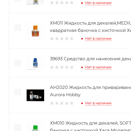
Нет в наличии
ХМ011 Жидкость для декалей,MEDIU
квадратная баночка с кисточкой Х
Нет в наличии
39693 Средство для нанесения дека
Нет в наличии
AH2020 Жидкость для приваривани
Aurora Hobby
Нет в наличии
ХМ010 Жидкость для декалей, SOFT
баночка с кисточкой Хася Моделис