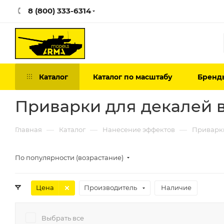
8 (800) 333-6314
Каталог
Каталог по масштабу
Бренд
Приварки для декалей 
—
—
—
Главная
Каталог
Нанесение эффектов
Приварки
По популярности (возрастание)
Цена
Производитель
Наличие
Выбрать все