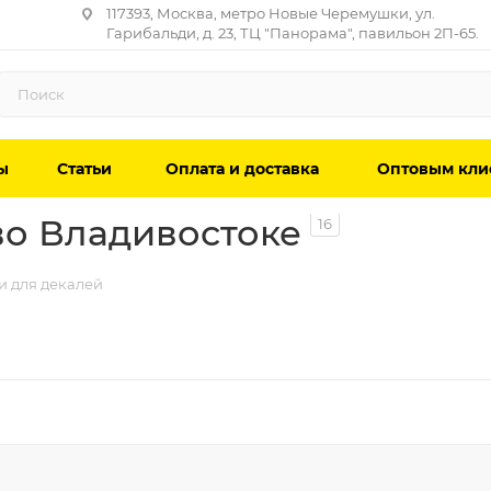
117393, Москва, метро Новые Черемушки, ул.
Гарибальди, д. 23, ТЦ "Панорама", павильон 2П-65.
ы
Статьи
Оплата и доставка
Оптовым кли
во Владивостоке
16
 для декалей