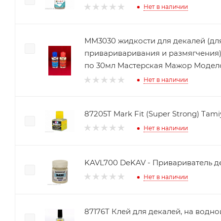
Нет в наличии
ММ3030 жидкости для декалей (дл
привариваривания и размягчения)
по 30мл Мастерская Мажор Модел
Нет в наличии
87205T Mark Fit (Super Strong) Tami
Нет в наличии
KAVL700 DeKAV - Привариватель д
Нет в наличии
87176T Клей для декалей, на водн