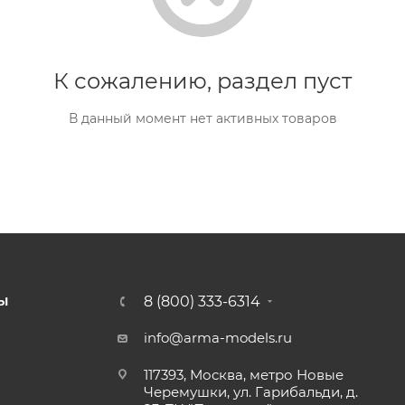
К сожалению, раздел пуст
В данный момент нет активных товаров
8 (800) 333-6314
Ы
info@arma-models.ru
117393, Москва, метро Новые
Черемушки, ул. Гарибальди, д.