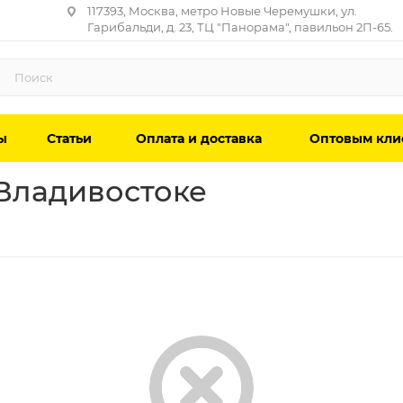
117393, Москва, метро Новые Черемушки, ул.
Гарибальди, д. 23, ТЦ "Панорама", павильон 2П-65.
ы
Статьи
Оплата и доставка
Оптовым кли
Владивостоке