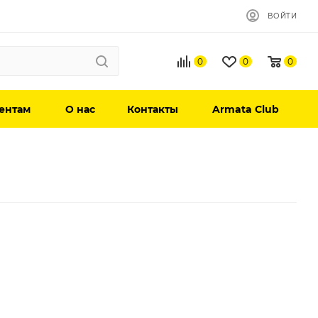
ВОЙТИ
0
0
0
ентам
О нас
Контакты
Armata Club