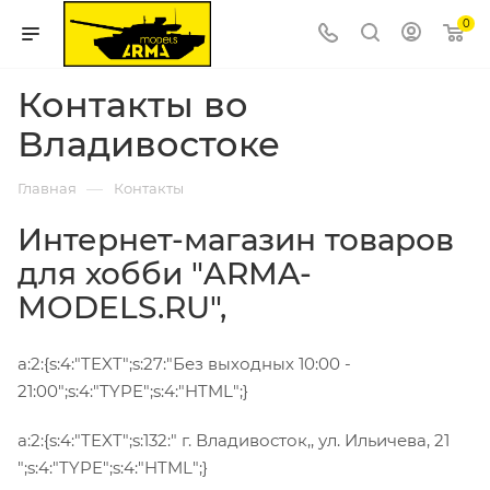
0
Контакты во
Владивостоке
—
Главная
Контакты
Интернет-магазин товаров
для хобби
"ARMA-
MODELS.RU"
,
a:2:{s:4:"TEXT";s:27:"Без выходных 10:00 -
21:00";s:4:"TYPE";s:4:"HTML";}
a:2:{s:4:"TEXT";s:132:"
г. Владивосток,
,
ул. Ильичева, 21
";s:4:"TYPE";s:4:"HTML";}