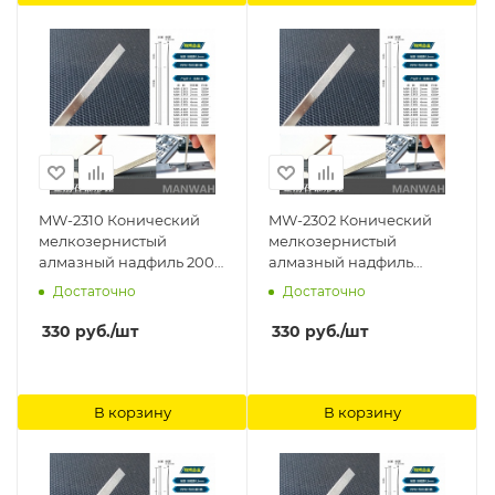
MW-2310 Конический
MW-2302 Конический
мелкозернистый
мелкозернистый
алмазный надфиль 200#
алмазный надфиль
(начало 0.3 Ширина
400#(начало 0.3
Достаточно
Достаточно
8mm) ManWah
Ширина 2mm) ManWah
330
руб.
/шт
330
руб.
/шт
В корзину
В корзину