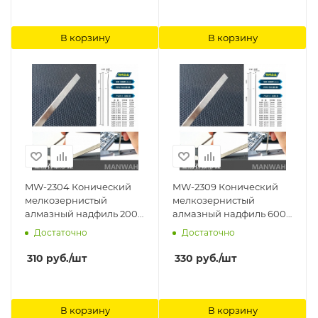
В корзину
В корзину
MW-2304 Конический
MW-2309 Конический
мелкозернистый
мелкозернистый
алмазный надфиль 200#
алмазный надфиль 600#
(начало 0.3 Ширина
(начало 0.3 Ширина
Достаточно
Достаточно
4mm) ManWah
6mm) ManWah
310
руб.
/шт
330
руб.
/шт
В корзину
В корзину