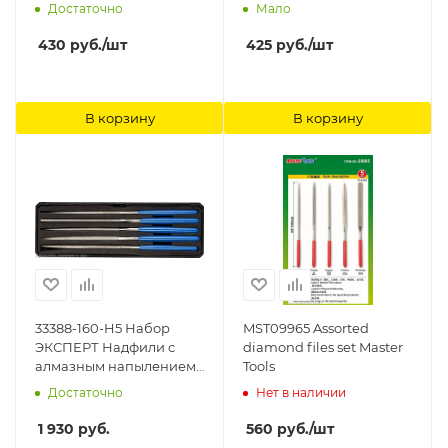
Достаточно
Мало
430
руб.
/шт
425
руб.
/шт
В корзину
В корзину
33388-160-H5 Набор
MST09965 Assorted
ЭКСПЕРТ Надфили с
diamond files set Master
алмазным напылением
Tools
в пластиковом боксе, P
Достаточно
Нет в наличии
140, 160х80мм, 5
предметов Зубр
1 930
руб.
560
руб.
/шт