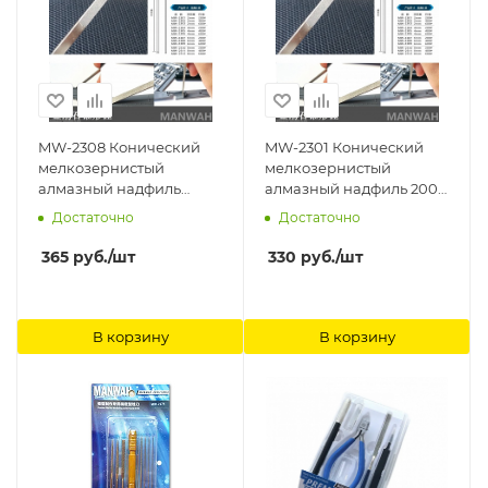
MW-2308 Конический
MW-2301 Конический
мелкозернистый
мелкозернистый
алмазный надфиль
алмазный надфиль 200#
400#(начало 0.3
(начало 0.3 Ширина
Достаточно
Достаточно
Ширина 6mm) ManWah
2mm) ManWah
365
руб.
/шт
330
руб.
/шт
В корзину
В корзину