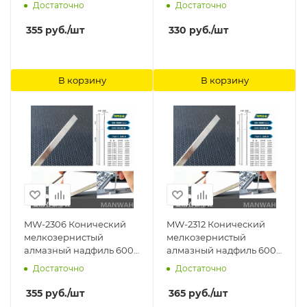
400#(начало 0.3
(начало 0.3 Ширина
Достаточно
Достаточно
Ширина 4mm) ManWah
6mm) ManWah
355
руб.
/шт
330
руб.
/шт
В корзину
В корзину
MW-2306 Конический
MW-2312 Конический
мелкозернистый
мелкозернистый
алмазный надфиль 600#
алмазный надфиль 600#
(начало 0.3 Ширина
(начало 0.3 Ширина
Достаточно
Достаточно
4mm) ManWah
8mm) ManWah
355
руб.
/шт
365
руб.
/шт