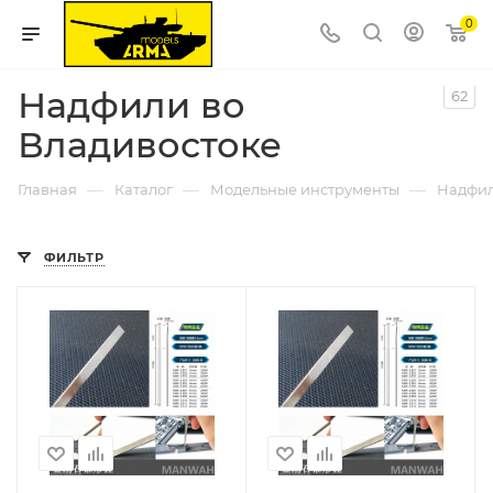
0
Надфили во
62
Владивостоке
—
—
—
Главная
Каталог
Модельные инструменты
Надфи
ФИЛЬТР