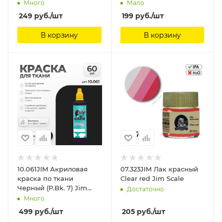
Много
Мало
249
руб.
/шт
199
руб.
/шт
В корзину
В корзину
10.061JIM Акриловая
07.323JIM Лак красный
краска по ткани
Clear red Jim Scale
Черный (P.Bk. 7) Jim
Достаточно
Scale
Много
499
руб.
/шт
205
руб.
/шт