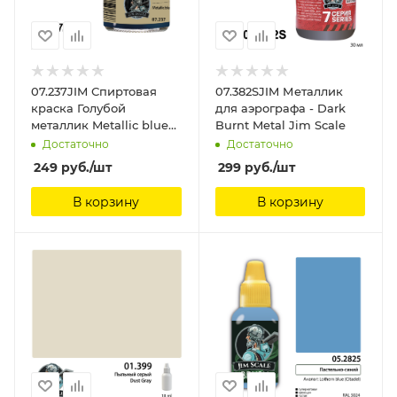
07.237JIM Спиртовая
07.382SJIM Металлик
краска Голубой
для аэрографа - Dark
металлик Metallic blue
Burnt Metal Jim Scale
Jim Scale
Достаточно
Достаточно
249
руб.
/шт
299
руб.
/шт
В корзину
В корзину