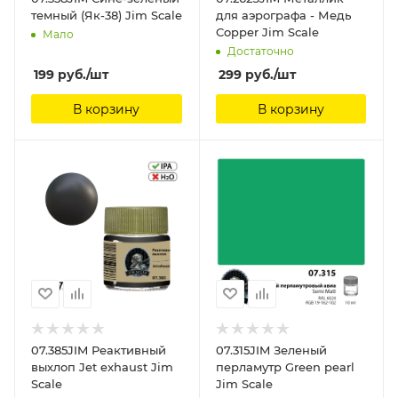
темный (Як-38) Jim Scale
для аэрографа - Медь
Copper Jim Scale
Мало
Достаточно
199
руб.
/шт
299
руб.
/шт
В корзину
В корзину
07.385JIM Реактивный
07.315JIM Зеленый
выхлоп Jet exhaust Jim
перламутр Green pearl
Scale
Jim Scale