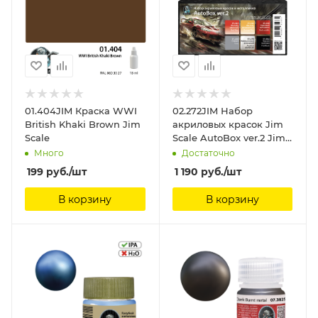
01.404JIM Краска WWI
02.272JIM Набор
British Khaki Brown Jim
акриловых красок Jim
Scale
Scale AutoBox ver.2 Jim
Scale
Много
Достаточно
199
руб.
/шт
1 190
руб.
/шт
В корзину
В корзину