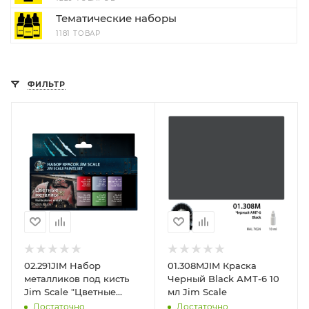
Тематические наборы
1181 ТОВАР
ФИЛЬТР
02.291JIM Набор
01.308MJIM Краска
металликов под кисть
Черный Black АМТ-6 10
Jim Scale "Цветные
мл Jim Scale
металлики"
Достаточно
Достаточно