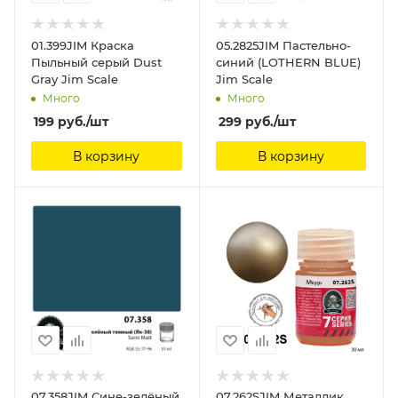
01.399JIM Краска
05.2825JIM Пастельно-
Пыльный серый Dust
синий (LOTHERN BLUE)
Gray Jim Scale
Jim Scale
Много
Много
199
руб.
/шт
299
руб.
/шт
В корзину
В корзину
07.358JIM Сине-зелёный
07.262SJIM Металлик