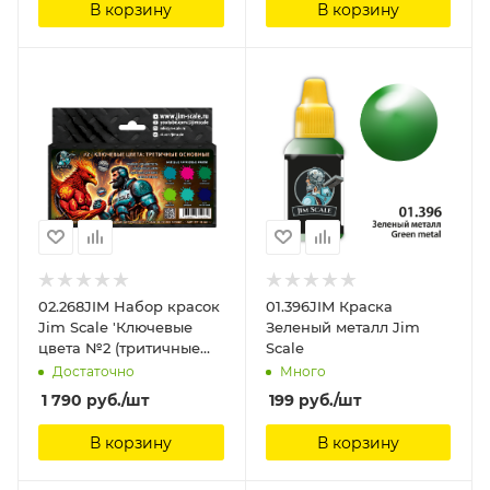
В корзину
В корзину
02.268JIM Набор красок
01.396JIM Краска
Jim Scale 'Ключевые
Зеленый металл Jim
цвета №2 (тритичные
Scale
цвета)' Jim Scale
Достаточно
Много
1 790
руб.
/шт
199
руб.
/шт
В корзину
В корзину