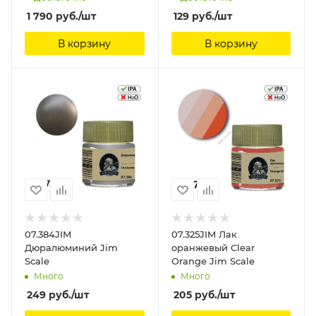
1 790
руб.
/шт
129
руб.
/шт
В корзину
В корзину
07.384JIM
07.325JIM Лак
Дюралюминий Jim
оранжевый Clear
Scale
Orange Jim Scale
Много
Много
249
руб.
/шт
205
руб.
/шт