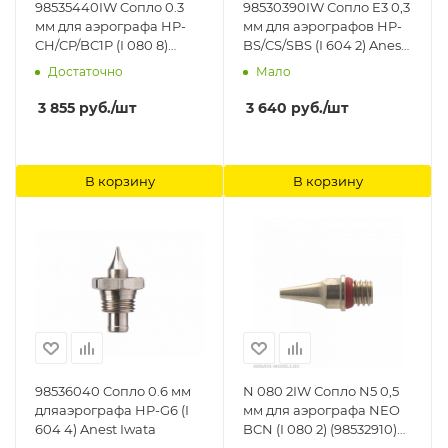
98535440IW Cопло 0.3
98530390IW Сопло E3 0,3
мм для аэрографа HP-
мм для аэрографов HP-
CH/CP/BC1P (I 080 8)
BS/CS/SBS (I 604 2) Anest
Anest Iwata
Iwata
Достаточно
Мало
3 855
руб.
/шт
3 640
руб.
/шт
В корзину
В корзину
98536040 Cопло 0.6 мм
N 080 2IW Сопло N5 0,5
дляаэрографа HP-G6 (I
мм для аэрографа NEO
604 4) Anest Iwata
BCN (I 080 2) (98532910)