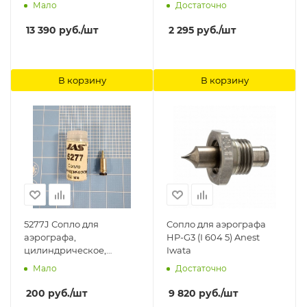
Anest Iwata
Мало
Достаточно
13 390
руб.
/шт
2 295
руб.
/шт
В корзину
В корзину
5277J Сопло для
Cопло для аэрографа
аэрографа,
HP-G3 (I 604 5) Anest
цилиндрическое,
Iwata
диаметр 0,8 мм Jas
Мало
Достаточно
200
руб.
/шт
9 820
руб.
/шт