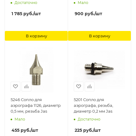
CH/CP/BC1P (I 140 3) Anest
Достаточно
Мало
Iwata
1 785
руб.
/шт
900
руб.
/шт
В корзину
В корзину
5246 Сопло для
5201 Сопло для
аэрографа 1126, диаметр
аэрографа, резьба,
0,5 мм, резьба Jas
диаметр 0,2 мм Jas
Мало
Достаточно
455
руб.
/шт
225
руб.
/шт