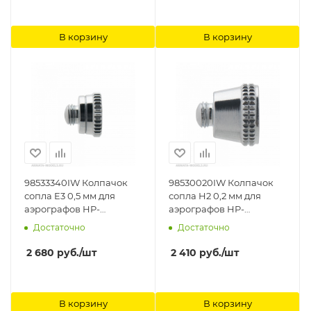
В корзину
В корзину
98533340IW Колпачок
98530020IW Колпачок
сопла E3 0,5 мм для
сопла H2 0,2 мм для
аэрографов HP-
аэрографов HP-
BS/CS/SBS (I 602 2) Anest
AH/BH/AP/BP/SBP (I 140 1)
Достаточно
Достаточно
Iwata
Anest Iwata
2 680
руб.
/шт
2 410
руб.
/шт
В корзину
В корзину