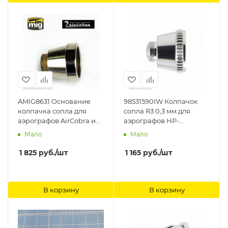
AMIG8631 Основание
98531590IW Колпачок
колпачка сопла для
сопла R3 0,3 мм для
аэрографов AirCobra и
аэрографов HP-
AirViper (Nozzle Base)
AR/BR/TR1 (I 702 2) Anest
Мало
Мало
Ammo Mig
Iwata
1 825
руб.
/шт
1 165
руб.
/шт
В корзину
В корзину