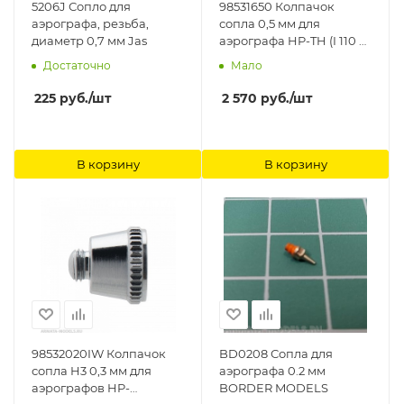
5206J Сопло для
98531650 Колпачок
аэрографа, резьба,
сопла 0,5 мм для
диаметр 0,7 мм Jas
аэрографа HP-TH (I 110 6)
Anest Iwata
Достаточно
Мало
225
руб.
/шт
2 570
руб.
/шт
В корзину
В корзину
98532020IW Колпачок
BD0208 Сопла для
сопла H3 0,3 мм для
аэрографа 0.2 мм
аэрографов HP-
BORDER MODELS