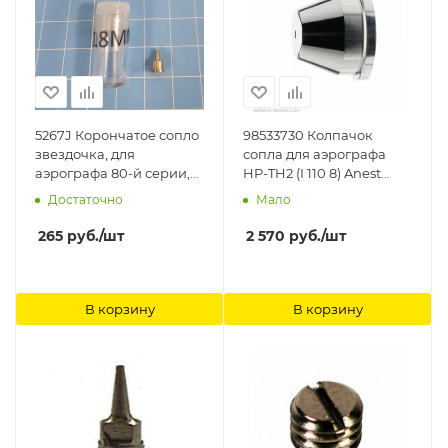
5267J Корончатое сопло
98533730 Колпачок
звездочка, для
сопла для аэрографа
аэрографа 80-й серии,
HP-TH2 (I 110 8) Anest
диаметр 0,8 мм Jas
Iwata
Достаточно
Мало
265
руб.
/шт
2 570
руб.
/шт
В корзину
В корзину