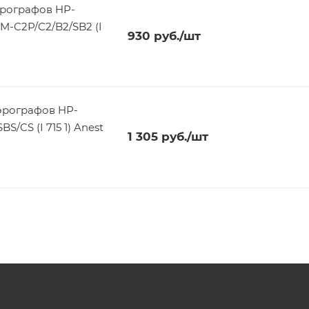
эрографов HP-
M-C2P/C2/B2/SB2 (I
930
руб.
/шт
эрографов HP-
/CS (I 715 1) Anest
1 305
руб.
/шт