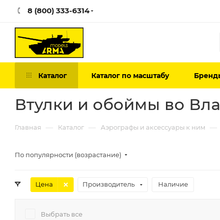
8 (800) 333-6314
Каталог
Каталог по масштабу
Бренд
Втулки и обоймы во Вл
—
—
—
Главная
Каталог
Аэрографы и аксессуары к ним
По популярности (возрастание)
Цена
Производитель
Наличие
Выбрать все