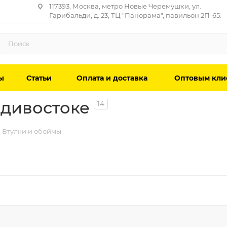
117393, Москва, метро Новые Черемушки, ул.
Гарибальди, д. 23, ТЦ "Панорама", павильон 2П-65.
ы
Статьи
Оплата и доставка
Оптовым кли
адивостоке
14
Втулки и обоймы