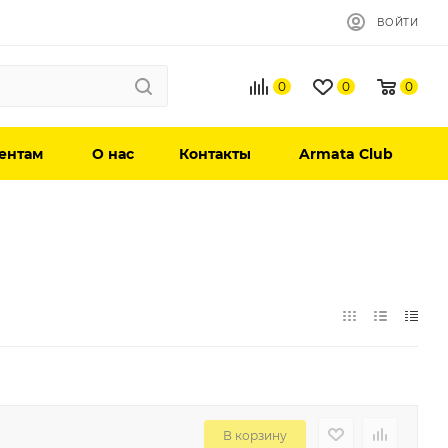
ВОЙТИ
0
0
0
ентам
О нас
Контакты
Armata Club
В корзину