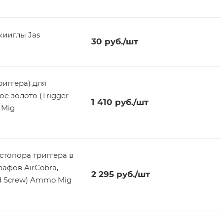
кииглы Jas
30
руб.
/шт
риггера) для
ое золото (Trigger
1 410
руб.
/шт
 Mig
стопора триггера в
2 295
руб.
/шт
and Screw) Ammo Mig