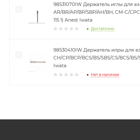
98531070IW Держатель иглы для а
AR/BR/AP/BP/SBP/AH/BH, CM-C/CPC
115 1) Anest Iwata
Достаточно
98530410IW Держатель илры для а
CH/CP/BCP/BCS/BS/SBS/CS/BCS/BS/SBS
Iwata
Нет в наличии