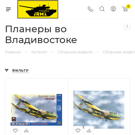
0
Планеры во
3
Владивостоке
—
—
—
Главная
Каталог
Сборные модели
Сборные модел
ФИЛЬТР