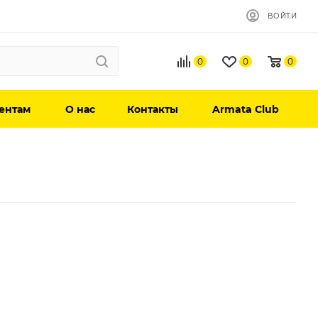
ВОЙТИ
0
0
0
ентам
О нас
Контакты
Armata Club