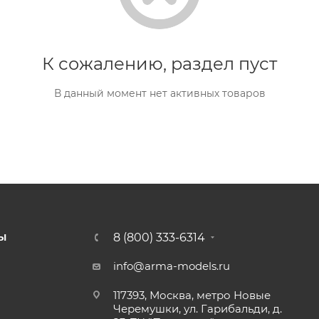
К сожалению, раздел пуст
В данный момент нет активных товаров
8 (800) 333-6314
Ы
info@arma-models.ru
117393, Москва, метро Новые
Черемушки, ул. Гарибальди, д.