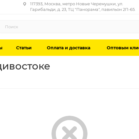
117393, Москва, метро Новые Черемушки, ул.
Гарибальди, д. 23, ТЦ "Панорама", павильон 2П-65.
ы
Статьи
Оплата и доставка
Оптовым кли
дивостоке