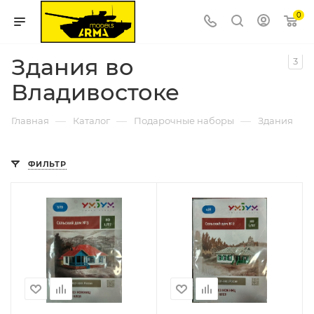
0
Здания во
3
Владивостоке
—
—
—
Главная
Каталог
Подарочные наборы
Здания
ФИЛЬТР