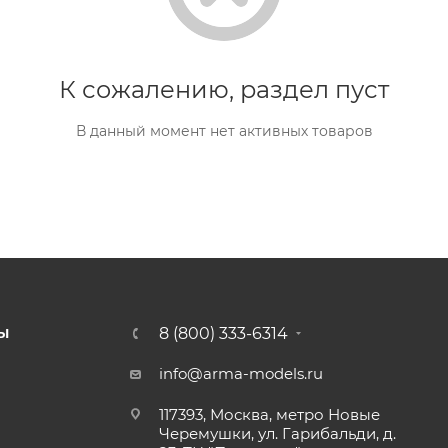
К сожалению, раздел пуст
В данный момент нет активных товаров
8 (800) 333-6314
Ы
info@arma-models.ru
117393, Москва, метро Новые
Черемушки, ул. Гарибальди, д.