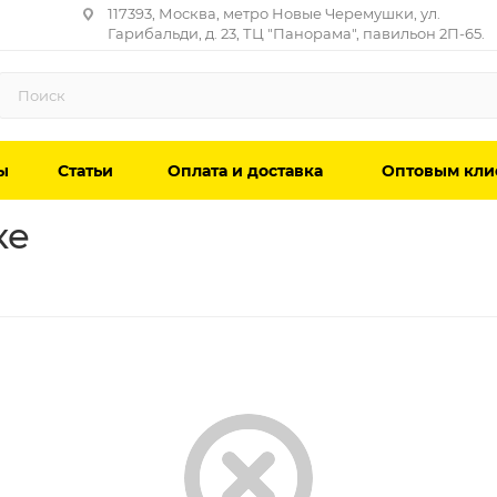
117393, Москва, метро Новые Черемушки, ул.
Гарибальди, д. 23, ТЦ "Панорама", павильон 2П-65.
ы
Статьи
Оплата и доставка
Оптовым кли
ке