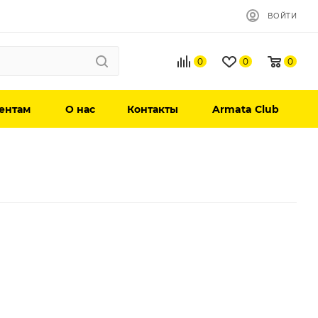
ВОЙТИ
0
0
0
ентам
О нас
Контакты
Armata Club