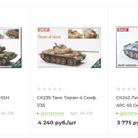
-5SH
СК239 Танк Тиран-4 Скиф,
СК242 Ли
1/35
APC-55 Ск
: SK-236
Достаточно
Арт.: SK-239
Достато
4 240
руб.
/шт
3 775
ру