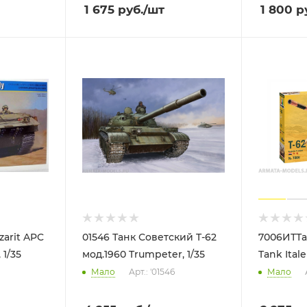
1 675
руб.
/шт
1 800
ру
zarit APC
01546 Танк Советский T-62
7006ИТТан
 1/35
мод.1960 Trumpeter, 1/35
Tank Italer
Мало
Арт.: '01546
Мало