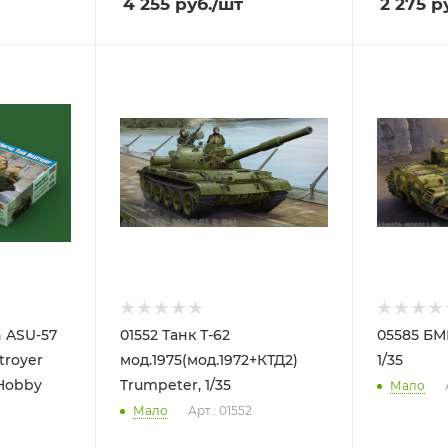
4 255
руб.
/шт
2 275
ру
01552 Танк Т-62
05585 БМ
troyer
мод.1975(мод.1972+КТД2)
1/35
 Hobby
Trumpeter, 1/35
Мало
Мало
Арт.: 01552