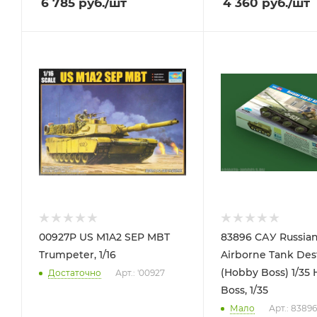
6 785
руб.
/шт
4 360
руб.
/шт
00927P US M1A2 SEP MBT
83896 САУ Russian ASU-57
Trumpeter, 1/16
Airborne Tank Des
(Hobby Boss) 1/35
Достаточно
Арт.: '00927
Boss, 1/35
Мало
Арт.: 83896