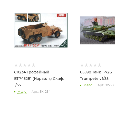
СК234 Трофейный
05598 Танк Т-72Б
БТР-152В1 (Израиль) Скиф,
Trumpeter, 1/35
1/35
Мало
Арт.: '0559
Мало
Арт.: SK-234