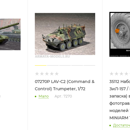
07270P LAV-C2 (Command &
35112 Наб
Control) Trumpeter, 1/72
ЗиЛ-157 / БТР-1
запаска)
8
Мало
Арт.: 7270
фототрав
моделей 
MINIARM 
Достато