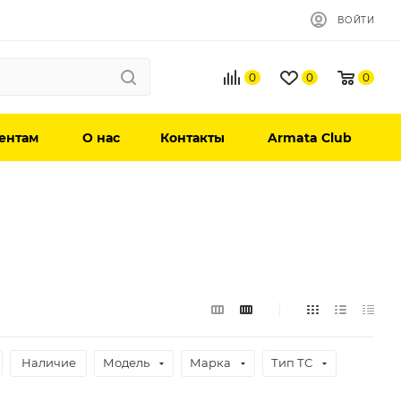
ВОЙТИ
0
0
0
ентам
О нас
Контакты
Armata Club
Наличие
Модель
Марка
Тип ТС