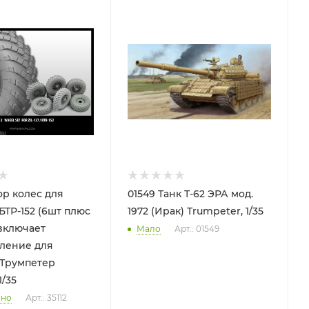
ор колес для
01549 Танк Т-62 ЭРА мод.
52 (6шт плюс
1972 (Ирак) Trumpeter, 1/35
 включает
Мало
Арт.: 01549
ление для
Трумпетер
1/35
чно
Арт.: 35112