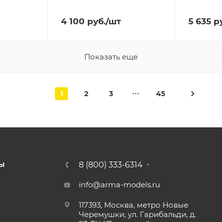
4 100
руб.
/шт
5 635
ру
Показать еще
1
2
3
45
8 (800) 333-6314
Ы
info@arma-models.ru
117393, Москва, метро Новые
Черемушки, ул. Гарибальди, д.