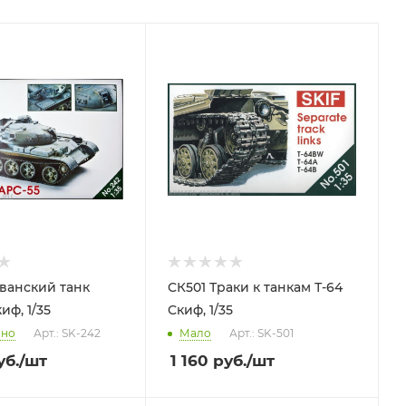
ванский танк
СК501 Траки к танкам Т-64
иф, 1/35
Скиф, 1/35
чно
Арт.: SK-242
Мало
Арт.: SK-501
б.
/шт
1 160
руб.
/шт