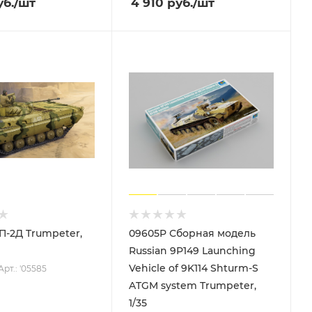
б.
/шт
4 910
руб.
/шт
П-2Д Trumpeter,
09605P Сборная модель
Russian 9P149 Launching
Vehicle of 9K114 Shturm-S
Арт.: '05585
ATGM system Trumpeter,
1/35