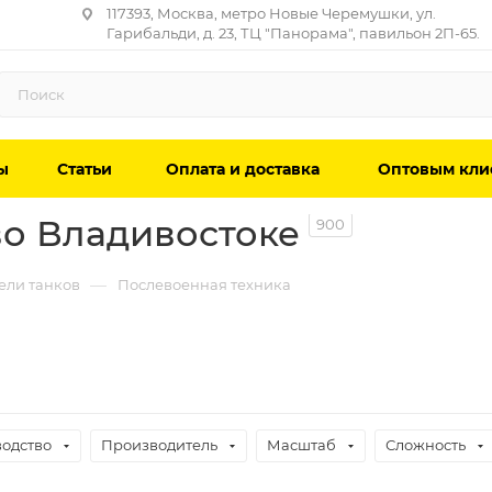
117393, Москва, метро Новые Черемушки, ул.
Гарибальди, д. 23, ТЦ "Панорама", павильон 2П-65.
ы
Статьи
Оплата и доставка
Оптовым кли
во Владивостоке
900
—
ели танков
Послевоенная техника
одство
Производитель
Масштаб
Сложность