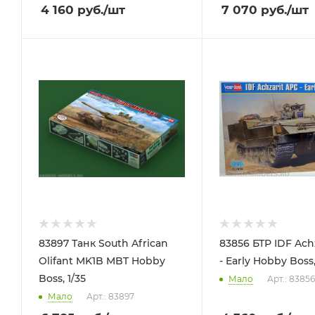
4 160
руб.
/шт
7 070
руб.
/шт
83897 Танк South African
83856 БТР IDF Ach
Olifant MK1B MBT Hobby
- Early Hobby Boss,
Boss, 1/35
Мало
Арт.: 83856
Мало
Арт.: 83897