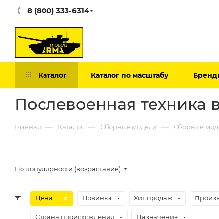
8 (800) 333-6314
Каталог
Каталог по масштабу
Бренд
Послевоенная техника 
—
—
—
Главная
Каталог
Сборные модели
Сборные мод
По популярности (возрастание)
Цена
Новинка
Хит продаж
Произв
Страна происхождения
Назначение