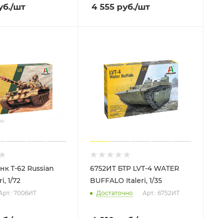
б.
/шт
4 555
руб.
/шт
к T-62 Russian
6752ИТ БТР LVT-4 WATER
i, 1/72
BUFFALO Italeri, 1/35
Арт.: 7006ИТ
Достаточно
Арт.: 6752ИТ