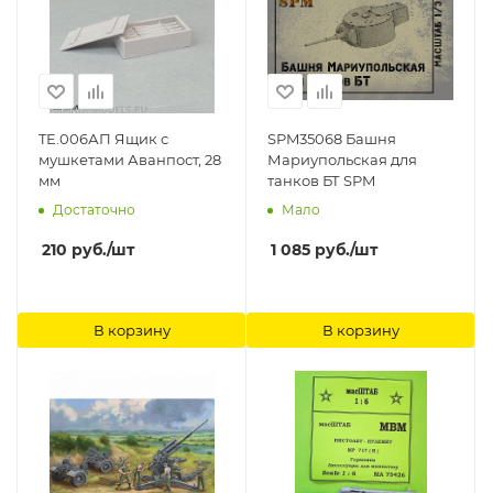
TE.006АП Ящик с
SPM35068 Башня
мушкетами Аванпост, 28
Мариупольская для
мм
танков БТ SPM
Достаточно
Мало
210
руб.
/шт
1 085
руб.
/шт
В корзину
В корзину