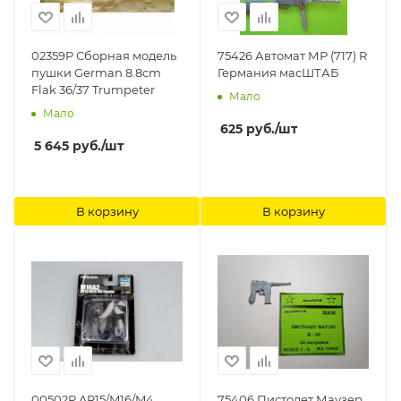
02359P Сборная модель
75426 Автомат МР (717) R
пушки German 8.8cm
Германия масШТАБ
Flak 36/37 Trumpeter
Мало
Мало
625
руб.
/шт
5 645
руб.
/шт
В корзину
В корзину
00502P AR15/M16/M4
75406 Пистолет Маузер