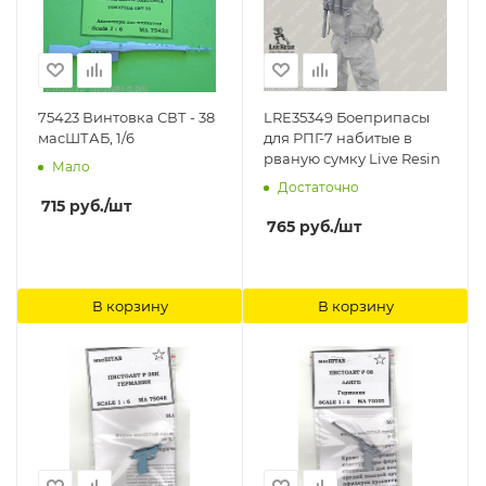
75423 Винтовка СВТ - 38
LRE35349 Боеприпасы
масШТАБ, 1/6
для РПГ-7 набитые в
рваную сумку Live Resin
Мало
Достаточно
715
руб.
/шт
765
руб.
/шт
В корзину
В корзину