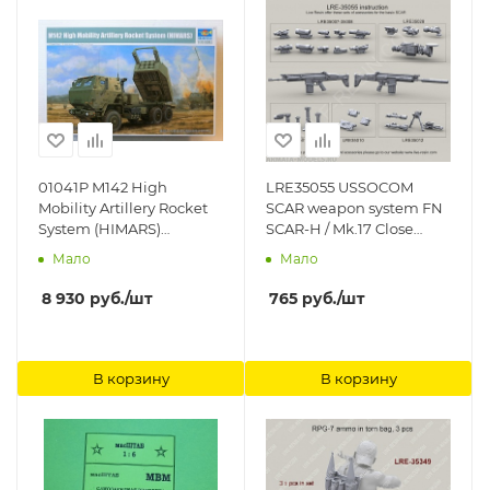
01041P M142 High
LRE35055 USSOCOM
Mobility Artillery Rocket
SCAR weapon system FN
System (HIMARS)
SCAR-H / Mk.17 Close
Trumpeter
Quarter Combat(CQC)
Мало
Мало
and Close Quarter
Combat(CQC) with
8 930
руб.
/шт
765
руб.
/шт
suppressor military SCAR-
D-sd Advanced
armament corp Live
Resin
В корзину
В корзину