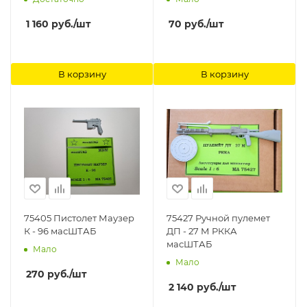
1 160
руб.
/шт
70
руб.
/шт
В корзину
В корзину
75405 Пистолет Маузер
75427 Ручной пулемет
К - 96 масШТАБ
ДП - 27 М РККА
масШТАБ
Мало
Мало
270
руб.
/шт
2 140
руб.
/шт