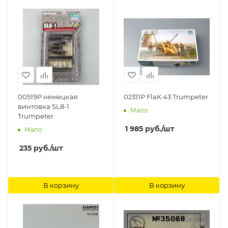
00519P немецкая
02311P FlaK 43 Trumpeter
винтовка SL8-1
Мало
Trumpeter
1 985
руб.
/шт
Мало
235
руб.
/шт
В корзину
В корзину