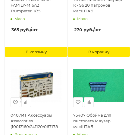
FAMILY-M16A2
К - 96 20 патронов
Trumpeter, 1/35
масШТАБ
Мало
Мало
365
руб.
/шт
270
руб.
/шт
В корзину
В корзину
0407ИТ Аксессуары
75407 Обойма для
Asseccories
пистолета Маузер
(10013160/241120/0671781,
масШТАБ
ИТАЛИЯ ) Italeri
Достаточно
Мало