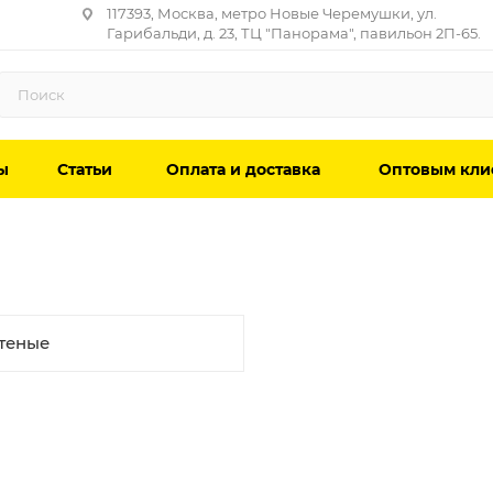
117393, Москва, метро Новые Черемушки, ул.
Гарибальди, д. 23, ТЦ "Панорама", павильон 2П-65.
ы
Статьи
Оплата и доставка
Оптовым кли
теные