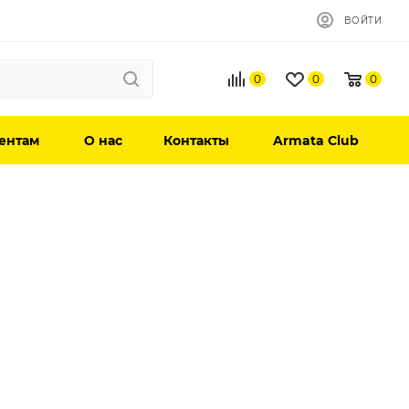
ВОЙТИ
0
0
0
ентам
О нас
Контакты
Armata Club