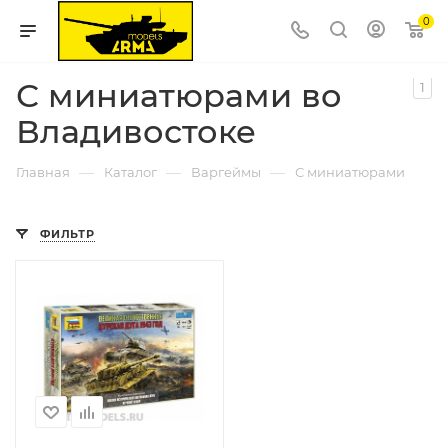
0
С миниатюрами во
1
Владивостоке
—
—
—
Главная
Каталог
Варгеймы
С миниатюрами
ФИЛЬТР