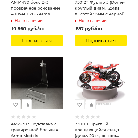
AM14479 бокс 2+3
73012T Футляр J (Dome)
прозрачное основание
круглый диам. 125мм
400х400х125 Arma
высотой 95мм с черной
Models
подставкой Tamiya
Нет в наличии
Нет в наличии
10 660
руб.
/шт
857
руб.
/шт
Подписаться
Подписаться
AM72303 Подставка с
73001T Круглый
гравировкой большая
вращающийся стенд
Arma Models
(диам. 20см, высота