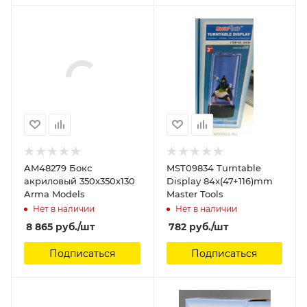
AM48279 Бокс
MST09834 Turntable
акриловый 350х350х130
Display 84x(47+116)mm
Arma Models
Master Tools
Нет в наличии
Нет в наличии
8 865
руб.
/шт
782
руб.
/шт
Подписаться
Подписаться