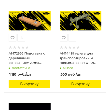
AM72366 Подставка с
AM14481 телега для
деревянным
транспортировки и
основанием Arma
подъема ракет Х-101
Models
Arma Models
Достаточно
Много
1 110
руб.
/шт
505
руб.
/шт
В корзину
В корзину