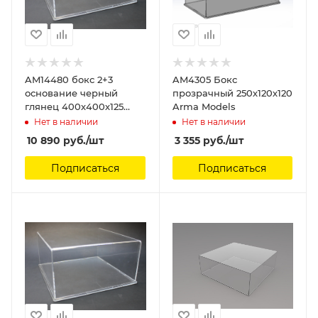
AM14480 бокс 2+3
AM4305 Бокс
основание черный
прозрачный 250х120х120
глянец 400х400х125
Arma Models
Arma Models
Нет в наличии
Нет в наличии
10 890
руб.
/шт
3 355
руб.
/шт
Подписаться
Подписаться