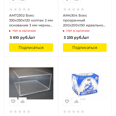
AM72302 Бокс
AM4304 Бокс
330х330х120 колпак 2 мм
прозрачный
основание 3 мм черный
200х200х150 идеально
глянец Arma Models
для подставок Hobby
Нет в наличии
Нет в наличии
Mix Arma Models
5 610
руб.
/шт
3 255
руб.
/шт
Подписаться
Подписаться