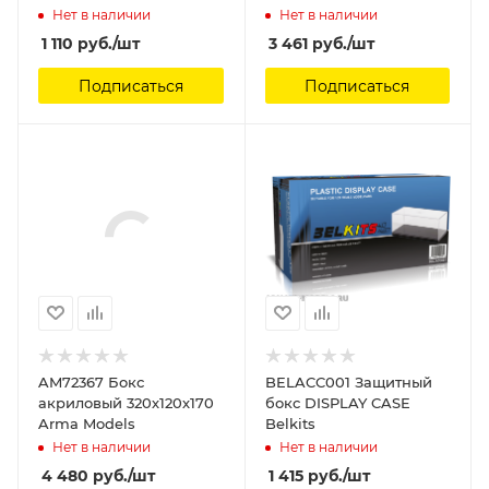
5.5см) с зеркальной
Нет в наличии
Нет в наличии
площадкой. Tamiya
1 110
руб.
/шт
3 461
руб.
/шт
Подписаться
Подписаться
AM72367 Бокс
BELACC001 Защитный
акриловый 320х120х170
бокс DISPLAY CASE
Arma Models
Belkits
Нет в наличии
Нет в наличии
4 480
руб.
/шт
1 415
руб.
/шт