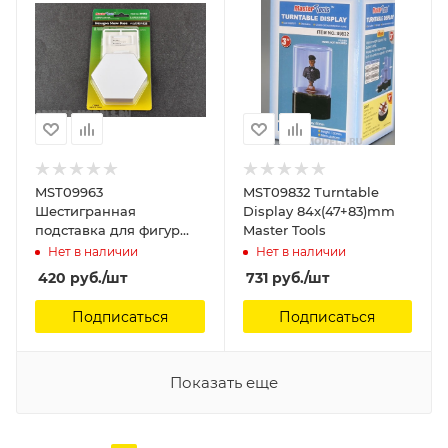
MST09963
MST09832 Turntable
Шестигранная
Display 84x(47+83)mm
подставка для фигур
Master Tools
Master Tools
Нет в наличии
Нет в наличии
420
руб.
/шт
731
руб.
/шт
Подписаться
Подписаться
Показать еще