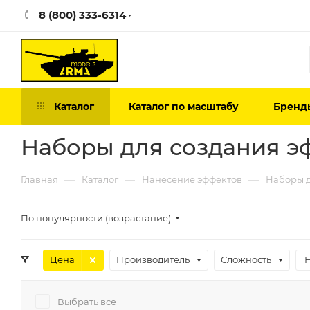
8 (800) 333-6314
Каталог
Каталог по масштабу
Бренд
Наборы для создания э
—
—
—
Главная
Каталог
Нанесение эффектов
Наборы д
По популярности (возрастание)
Цена
Производитель
Сложность
Выбрать все