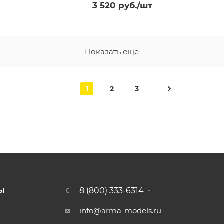
3 520
руб.
/шт
Показать еще
1
2
3
8 (800) 333-6314
Ы
info@arma-models.ru