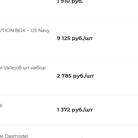
1 910
руб.
TION BOX – US Navy
9 125
руб.
/шт
 Vallejo8 шт набор
2 785
руб.
/шт
l
1 372
руб.
/шт
2мм Dasmodel