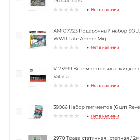
Productions
Нет в наличии
AMIG7723 Подарочный набор SOLU
WWII Late Ammo Mig
Нет в наличии
V-73999 Вспомогательные жидкости
Vallejo
Нет в наличии
39066 Набор пигментов (6 шт) Revel
Нет в наличии
2970 Трава статичная , степная / 