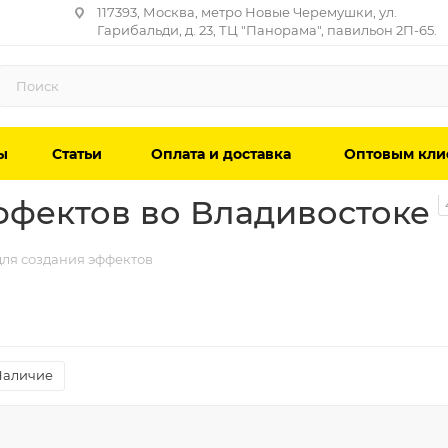
117393, Москва, метро Новые Черемушки, ул.
Гарибальди, д. 23, ТЦ "Панорама", павильон 2П-65.
ы
Статьи
Оплата и доставка
Оптовым кли
ффектов во Владивостоке
ля создания эффектов
Наличие