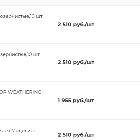
озернистые,10 шт
2 510
руб.
/шт
зернистые,10 шт
2 510
руб.
/шт
RIOR WEATHERING
1 955
руб.
/шт
Хася Моделист
2 510
руб.
/шт