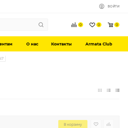
ВОЙТИ
0
0
0
ентам
О нас
Контакты
Armata Club
47
В корзину