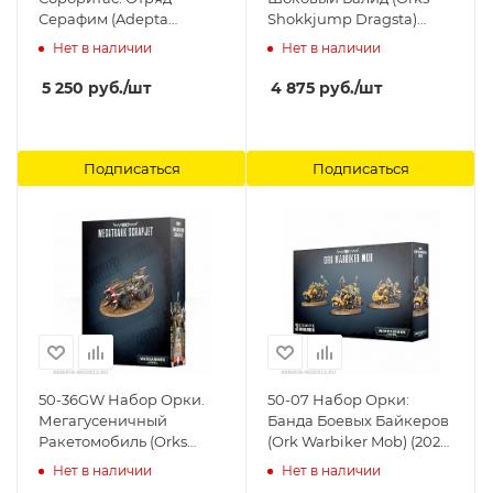
Серафим (Adepta
Shokkjump Dragsta)
Sororitas Seraphim
Games Workshop
Нет в наличии
Нет в наличии
Squad) Games Workshop
5 250
руб.
/шт
4 875
руб.
/шт
Подписаться
Подписаться
50-36GW Набор Орки.
50-07 Набор Орки:
Мегагусеничный
Банда Боевых Байкеров
Ракетомобиль (Orks
(Ork Warbiker Mob) (2021)
Megatrakk Scrapjet)
Games Workshop
Нет в наличии
Нет в наличии
Games Workshop