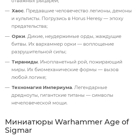
отважных рыцарей;
Хаос
. Предавшие человечество легионы, демоны
и культисты. Погрузись в Horus Heresy — эпоху
предательства;
Орки
. Дикие, неудержимые орды, жаждущие
битвы. Их вархаммер орки — воплощение
разрушительной силы;
Тираниды
. Инопланетный рой, пожирающий
миры. Их биомеханические формы — вызов
любой логике;
Техномагия Империума
. Легендарные
дредноуты, гигантские титаны — символы
нечеловеческой мощи.
Миниатюры Warhammer Age of
Sigmar