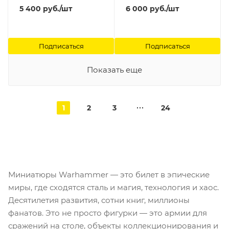
Games Workshop
Marines Primaris Invictor
5 400
руб.
/шт
6 000
руб.
/шт
Tactical Warsuit) (2020)
Games Workshop
Подписаться
Подписаться
Показать еще
1
2
3
24
Миниатюры Warhammer — это билет в эпические
миры, где сходятся сталь и магия, технология и хаос.
Десятилетия развития, сотни книг, миллионы
фанатов. Это не просто фигурки — это армии для
сражений на столе, объекты коллекционирования и