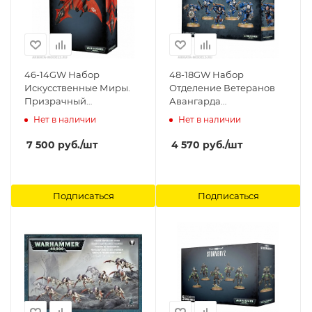
46-14GW Набор
48-18GW Набор
Искусственные Миры.
Отделение Ветеранов
Призрачный
Авангарда
Истребитель Болиголов
Космодесанта (Space
Нет в наличии
Нет в наличии
(Craftworlds Hemlock
Marine Vanguard Veteran
Wraithfighter) Games
Squad) (2015) Games
7 500
руб.
/шт
4 570
руб.
/шт
Workshop
Workshop
Подписаться
Подписаться