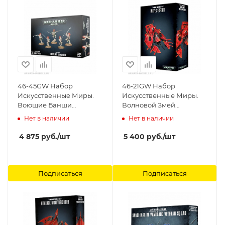
46-45GW Набор
46-21GW Набор
Искусственные Миры.
Искусственные Миры.
Воющие Банши
Волновой Змей
(Craftworlds Howling
(Craftworlds Wave
Нет в наличии
Нет в наличии
Banshees) Games
Serpent) Games
Workshop
Workshop
4 875
руб.
/шт
5 400
руб.
/шт
Подписаться
Подписаться