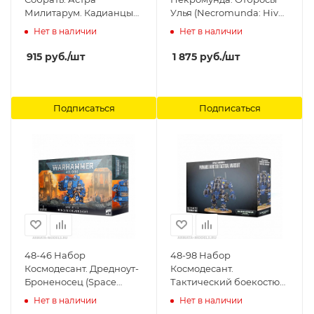
Милитарум. Кадианцы
Улья (Necromunda: Hive
(ETB Astra Militarum
Scum) Games Workshop
Нет в наличии
Нет в наличии
Cadians) Games
Workshop
915
руб.
/шт
1 875
руб.
/шт
Подписаться
Подписаться
48-46 Набор
48-98 Набор
Космодесант. Дредноут-
Космодесант.
Броненосец (Space
Тактический боекостюм
Marine Ironclad
для примарисов
Нет в наличии
Нет в наличии
Dreadnought) (2021)
Инвиктор (Space