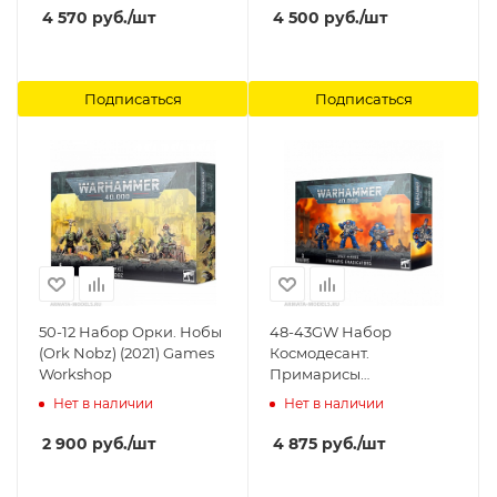
4 570
руб.
/шт
4 500
руб.
/шт
Подписаться
Подписаться
50-12 Набор Орки. Нобы
48-43GW Набор
(Ork Nobz) (2021) Games
Космодесант.
Workshop
Примарисы
Ликвидаторы (Space
Нет в наличии
Нет в наличии
Marines Primaris
Eradicators) Games
2 900
руб.
/шт
4 875
руб.
/шт
Workshop