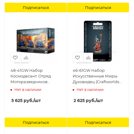
Подписаться
Подписаться
48-41GW Набор
46-61GW Набор
Космодесант. Отряд
Искусственные Миры.
Моторазведчиков
Духовидец (Craftworlds
(Space Marines Outriders)
Spiritseer) Games
Нет в наличии
Нет в наличии
Games Workshop
Workshop
5 625
руб.
/шт
2 625
руб.
/шт
Подписаться
Подписаться