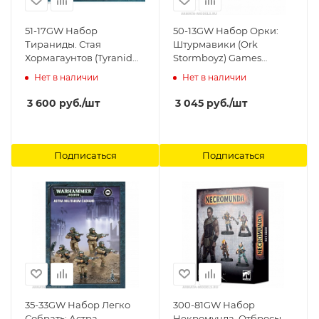
51-17GW Набор
50-13GW Набор Орки:
Тираниды. Стая
Штурмавики (Ork
Хормагаунтов (Tyranid
Stormboyz) Games
Hormagaunt Brood)
Workshop
Нет в наличии
Нет в наличии
Games Workshop
3 600
руб.
/шт
3 045
руб.
/шт
Подписаться
Подписаться
35-33GW Набор Легко
300-81GW Набор
Собрать: Астра
Некромунда. Отбросы