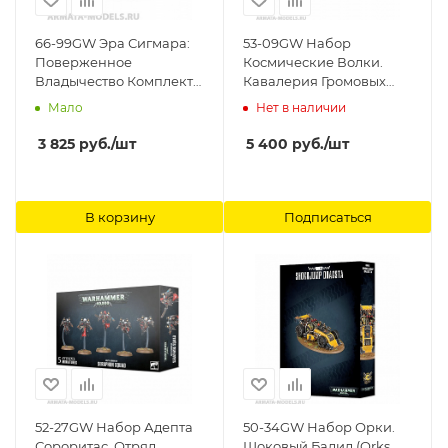
66-99GW Эра Сигмара:
53-09GW Набор
Поверженное
Космические Волки.
Владычество Комплект
Кавалерия Громовых
художественных
Волков (Space Wolves
Мало
Нет в наличии
элементов для
Thunderwolf Cavalry)
оформления подставок
Games Workshop
3 825
руб.
/шт
5 400
руб.
/шт
(Aos: Shattered
Dominion: Large Base
Detail) Games Workshop
В корзину
Подписаться
52-27GW Набор Адепта
50-34GW Набор Орки.
Сороритас. Отряд
Шоковый Балид (Orks