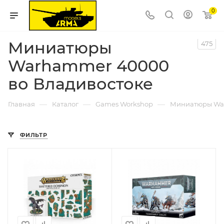
0
Миниатюры
475
Warhammer 40000
во Владивостоке
—
—
—
Главная
Каталог
Games Workshop
Миниатюры Wa
ФИЛЬТР