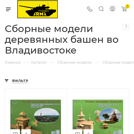
0
Сборные модели
3
деревянных башен во
Владивостоке
—
—
—
Главная
Каталог
Сборные модели
Сборные модел
ФИЛЬТР