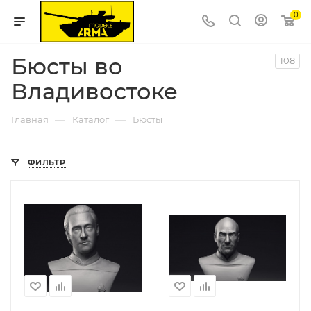
0
Бюсты во
108
Владивостоке
—
—
Главная
Каталог
Бюсты
ФИЛЬТР