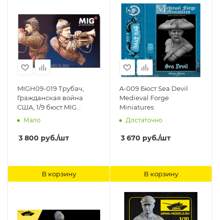
MIGH09-019 Трубач,
A-009 Бюст Sea Devil
Гражданская война
Medieval Forge
США, 1/9 бюст MIG
Miniatures
Productions
Мало
Достаточно
3 800
руб.
/шт
3 670
руб.
/шт
В корзину
В корзину