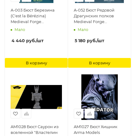
A-003 Бюст Березина
A-052 Бюст Рядовой
(C'est la Bérézina)
Драгунских полков
Medieval Forge
Medieval Forge
Miniatures
Miniatures
Мало
Мало
4 440
руб.
/шт
5 180
руб.
/шт
В корзину
В корзину
AM1028 Бюст Саурон из
AM1027 Бюст Хищник
вселенной "Властелин
Arma Models