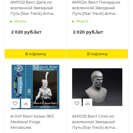
AM1022 Бюст Дата из
AM1024 Бюст Пикард из
вселенной Звездный
вселенной Звездный
Путь (Star Treck) Arma
Путь (Star Treck) Arma
Models
Models
Много
Много
2 020
руб.
/шт
2 020
руб.
/шт
В корзину
В корзину
A-047 Бюст Казак 1812
AM1025 Бюст Спок из
Medieval Forge
вселенной Звездный
Miniatures
Путь (Star Treck) Arma