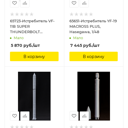
65723-Истребитель VF-
65651-Истребитель YF-19
11B SUPER
MACROSS PLUS,
THUNDERBOLT
Hasegawa, 1/48
Hasegawa, 1/72
Мало
Мало
5 870
руб.
/шт
7 445
руб.
/шт
В корзину
В корзину