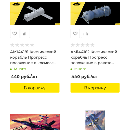
AM144181 Космический
AM144182 Космический
корабль Прогресс
корабль Прогресс
положение в космосе
положение в ракете
Arma Models, 1/144
Arma Models, 1/144
Много
Много
440
руб.
/шт
440
руб.
/шт
В корзину
В корзину