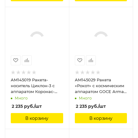
AM145019 Ракета-
AM145029 Ракета
носитель Циклон-3 с
«Рокот» с космическим
аппаратом Коронас-
аппаратом GOCE Arma
Фотон Arma Models
Models, 1/144
Много
Много
2 235
руб.
/шт
2 235
руб.
/шт
В корзину
В корзину