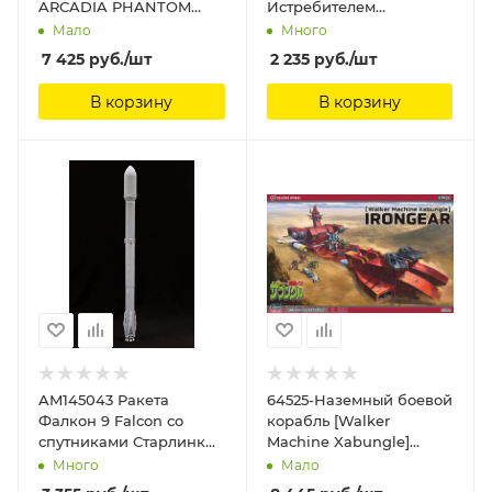
ARCADIA PHANTOM
Истребителем
DEATH Hasegawa,
Спутников Arma Models
Мало
Много
1/1500
7 425
руб.
/шт
2 235
руб.
/шт
В корзину
В корзину
AM145043 Ракета
64525-Наземный боевой
Фалкон 9 Falcon со
корабль [Walker
спутниками Старлинк
Machine Xabungle]
Arma Models, 1/144
IRONGEAR Hasegawa,
Много
Мало
1/500