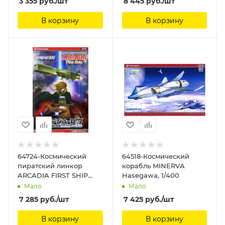
3 355
руб.
/шт
8 445
руб.
/шт
В корзину
В корзину
64724-Космический
64518-Космический
пиратский линкор
корабль MINERVA
ARCADIA FIRST SHIP
Hasegawa, 1/400
(Limited Edition)
Мало
Мало
Hasegawa, 1/1500
7 285
руб.
/шт
7 425
руб.
/шт
В корзину
В корзину