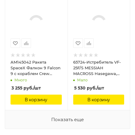
AM145042 Ракета
65724-Истребитель VF-
SpaceX Фалкон 9 Falcon
25F/S MESSIAH
9 с кораблем Crew
MACROSS Hasegawa,
dragon Arma Models
1/72
Много
Мало
3 255
руб.
/шт
5 530
руб.
/шт
В корзину
В корзину
Показать еще