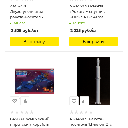
AM14490
AM145030 Ракета
Двухступенчатая
«Рокот» + спутник
ракета-носитель
KOMPSAT-2 Arma
Космос-2 со спутником
Models, 1/144
Много
Много
Интеркосмос-1 Arma
2 525
руб.
/шт
2 235
руб.
/шт
Models
В корзину
В корзину
64508-Космический
AM145031 Ракета-
пиратский корабль
носитель 'Циклон-2' с