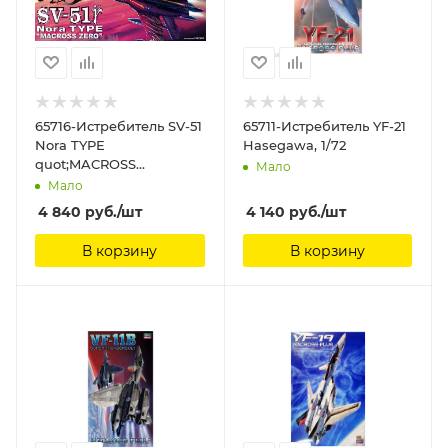
65716-Истребитель SV-51
65711-Истребитель YF-21
Nora TYPE
Hasegawa, 1/72
quot;MACROSS
Мало
Hasegawa, 1/72
Мало
4 840
руб.
/шт
4 140
руб.
/шт
В корзину
В корзину