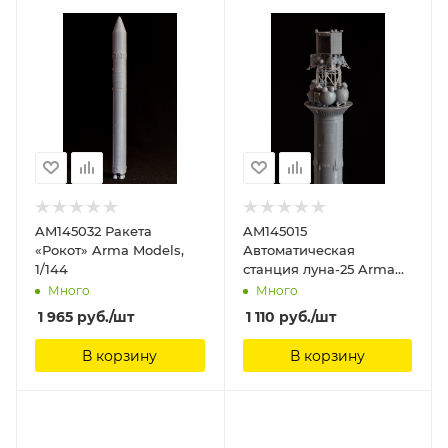
AM145032 Ракета
AM145015
«Рокот» Arma Models,
Автоматическая
1/144
станция луна-25 Arma
Models, 1/144
Много
Много
1 965
руб.
/шт
1 110
руб.
/шт
В корзину
В корзину