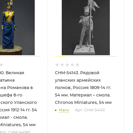
0. Великая
CHM-54143. Рядовой
атьяна
уланских армейских
на Романова в
полков, Россия 1809-14 гг.
шефа 8-го
54 мм. Материал – смола.
ского Уланского
Chronos Miniatures, 54 мм
сия 1912-14 гг. 54
Мало
Арт.: CHM-54143
iniatures, 54 мм
Арт.: CHM-54080