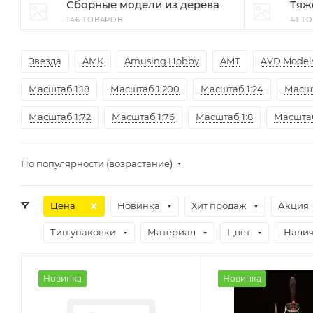
Сборные модели из дерева
Тяж
146 ТОВАРОВ
41 Т
Звезда
AMK
Amusing Hobby
AMT
AVD Model
Масштаб 1:18
Масштаб 1:200
Масштаб 1:24
Масшт
Масштаб 1:72
Масштаб 1:76
Масштаб 1:8
Масштаб
По популярности (возрастание)
Цена
Новинка
Хит продаж
Акция
Тип упаковки
Материал
Цвет
Нали
Новинка
Новинка