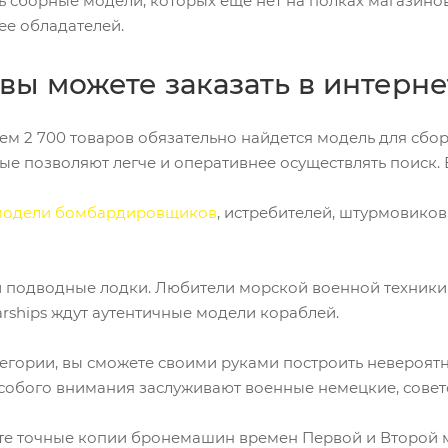
ть сборные модели, которых еще нет на полках магазино
ее обладателей.
ы можете заказать в интерне
 2 700 товаров обязательно найдется модель для сборк
ые позволяют легче и оперативнее осуществлять поиск. В
модели бомбардировщиков
, истребителей, штурмовиков
 подводные лодки. Любители морской военной техники 
rships ждут аутентичные модели кораблей.
егории, вы сможете своими руками построить невероятн
 особого внимания заслуживают военные немецкие, сове
те точные копии бронемашин времен Первой и Второй 