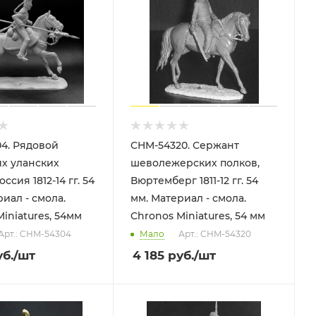
4. Рядовой
CHM-54320. Сержант
х уланских
шеволежерских полков,
ссия 1812-14 гг. 54
Вюртемберг 1811-12 гг. 54
иал - смола.
мм. Материал - смола.
iniatures, 54мм
Chronos Miniatures, 54 мм
Арт.: CHM-54304
Мало
Арт.: CHM-54320
б.
/шт
4 185
руб.
/шт