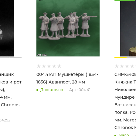
банщик
004.41АП Мушкетёры (1854-
CHM-5408
ков и рот
1856) Аванпост, 28 мм
Княжна Т
ы),
Николаев
Достаточно
Арт.: 004.41
54 мм.
мундире 
 Chronos
Вознесен
полка, Рос
мм. Материал - смола.
54252
Chronos M
Мало