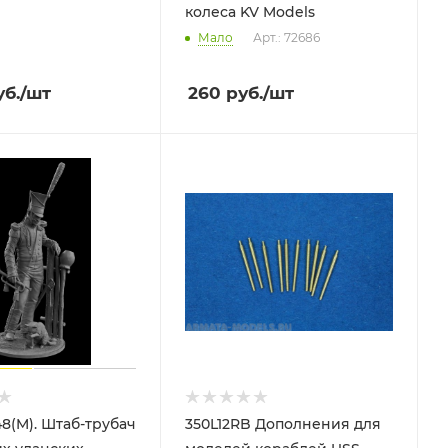
колеса KV Models
Мало
Арт.: 72686
б.
/шт
260
руб.
/шт
8(M). Штаб-трубач
350L12RB Дополнения для