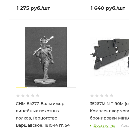
1 275
руб.
/шт
1 640
руб.
/шт
CHM-54277. Вольтижер
35267MIN Т-90М (о
линейных пехотных
Комплект кормов
полков, Герцогство
бронировки MINI
Варшавское, 1810-14 гг. 54
Достаточно
Арт.