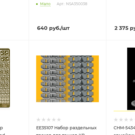
Мало
Арт.: NSA350038
640
руб.
/шт
2 375
ру
ip
ЕЕ35107 Набор раздельных
CHM-5434