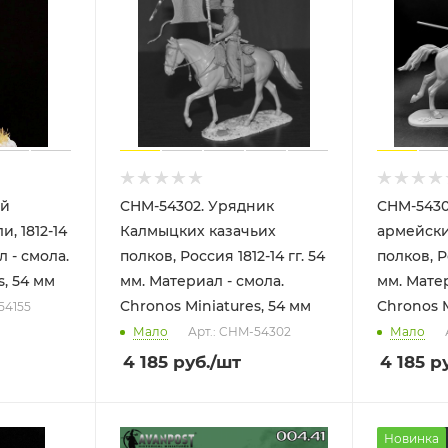
ий
CHM-54302. Урядник
CHM-5430
, 1812-14
Калмыцких казачьих
армейски
полков, Россия 1812-14 гг. 54
полков, Ро
s, 54 мм
мм. Материал - смола.
мм. Матер
Chronos Miniatures, 54 мм
Chronos M
54155
Мало
Арт.: CHM-54302
Мало
4 185
руб.
/шт
4 185
ру
Новинка