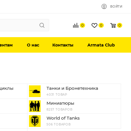
ВОЙТИ
0
0
0
ентам
О нас
Контакты
Armata Club
циклы
Танки и Бронетехника
4031 ТОВАР
Миниатюры
8257 ТОВАРОВ
World of Tanks
506 ТОВАРОВ