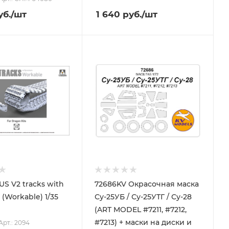
б.
/шт
1 640
руб.
/шт
72686KV Окрасочная маска
Workable) 1/35
Су-25УБ / Су-25УТГ / Су-28
(ART MODEL #7211, #7212,
#7213) + маски на диски и
Арт.: 2094