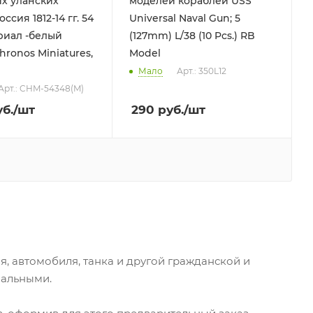
х уланских
моделей кораблей USS
ссия 1812-14 гг. 54
Universal Naval Gun; 5
риал -белый
(127mm) L/38 (10 Pcs.) RB
hronos Miniatures,
Model
Мало
Арт.: 350L12
Арт.: CHM-54348(M)
б.
/шт
290
руб.
/шт
я, автомобиля, танка и другой гражданской и
мальными.