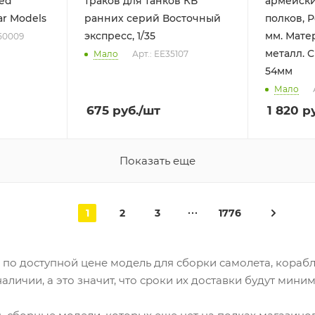
ted
траков для танков КВ
армейски
tar Models
ранних серий Восточный
полков, Ро
экспресс, 1/35
мм. Мате
50009
металл. C
Мало
Арт.: ЕЕ35107
54мм
Мало
675
руб.
/шт
1 820
ру
Показать еще
1
2
3
1776
 по доступной цене модель для сборки самолета, корабл
наличии, а это значит, что сроки их доставки будут мини