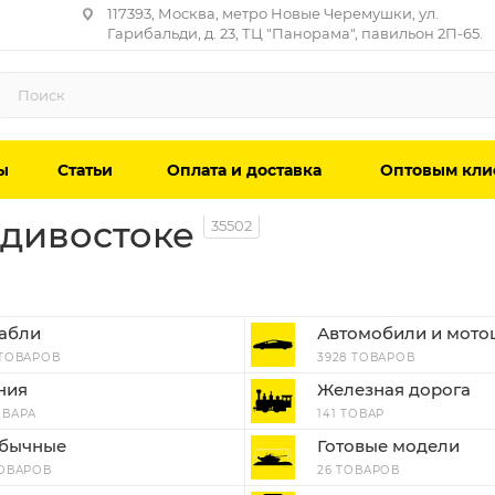
117393, Москва, метро Новые Черемушки, ул.
Гарибальди, д. 23, ТЦ "Панорама", павильон 2П-65.
ы
Статьи
Оплата и доставка
Оптовым кли
дивостоке
35502
абли
Автомобили и мото
 ТОВАРОВ
3928 ТОВАРОВ
ния
Железная дорога
ОВАРА
141 ТОВАР
бычные
Готовые модели
ТОВАРОВ
26 ТОВАРОВ