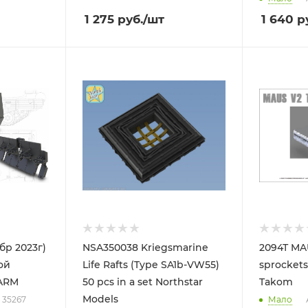
1 275
руб.
/шт
1 640
ру
бр 2023г)
NSA350038 Kriegsmarine
2094Т MAUS V2 tracks with
ой
Life Rafts (Type SA1b-VW55)
sprockets (
ARM
50 pcs in a set Northstar
Takom
Models
: 35267
Мало