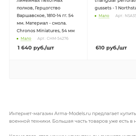
линейных пехотных
triangular perfora
полков, Герцогство
gussets - 1 Norths
Варшавское, 1810-14 гг. 54
Мало
Арт.: NSA3
мм. Материал - смола.
Chronos Miniatures, 54 мм
Мало
Арт.: CHM-54276
1 640
руб.
/шт
610
руб.
/шт
Интернет-магазин Arma-Models.ru предлагает купить
военной техники. Большая часть товаров уже есть в 