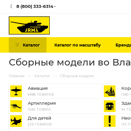
8 (800) 333-6314
Каталог
Каталог по масштабу
Бренд
Сборные модели во Вла
—
—
Главная
Каталог
Сборные модели
Авиация
Кор
6988 ТОВАРОВ
1380
Артиллерия
Зда
1064 ТОВАРА
94 Т
Для детей
Нео
229 ТОВАРОВ
135 