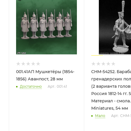
001.41АП Мушкетёры (1854-
CHM-54252. Бара
1856) Аванпост, 28 мм
гренадерских пол
(2 варианта голов
Достаточно
Арт.: 001.41
Россия 1812-14 гг. 
Материал - смола.
Miniatures, 54 мм
Мало
Арт.: CHM-