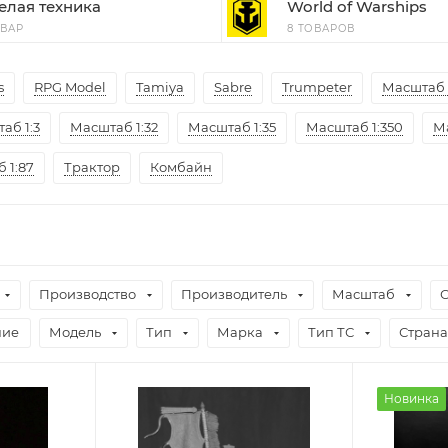
елая техника
World of Warships
ОВАР
8 ТОВАРОВ
s
RPG Model
Tamiya
Sabre
Trumpeter
Масштаб 1
аб 1:3
Масштаб 1:32
Масштаб 1:35
Масштаб 1:350
Ма
 1:87
Трактор
Комбайн
Производство
Производитель
Масштаб
чие
Модель
Тип
Марка
Тип ТС
Страна
Новинка