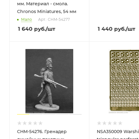
мм. Материал - смола.
Chronos Miniatures, 54 мм
Мало
Арт.: CHM-54277
1 640
руб.
/шт
1 440
руб.
/шт
CHM-54276. Гренадер
NSA350009 Warsh