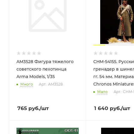
AM3528 Фигура тяжелого
CHM-54155. Русск
советского пехотинца
гренадер в шинели
Arma Models, 1/35
гг. 54 мм. Материал - смола.
Chronos Miniature
Много
Арт.: AM3528
Мало
Арт.: CHM-
765
руб.
/шт
1 640
руб.
/шт