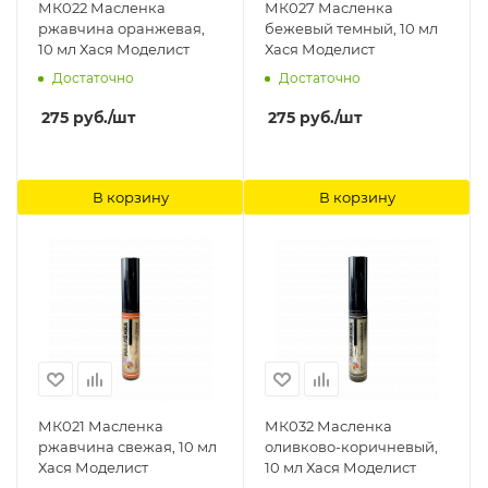
МК022 Масленка
МК027 Масленка
ржавчина оранжевая,
бежевый темный, 10 мл
10 мл Хася Моделист
Хася Моделист
Достаточно
Достаточно
275
руб.
/шт
275
руб.
/шт
В корзину
В корзину
МК021 Масленка
МК032 Масленка
ржавчина свежая, 10 мл
оливково-коричневый,
Хася Моделист
10 мл Хася Моделист