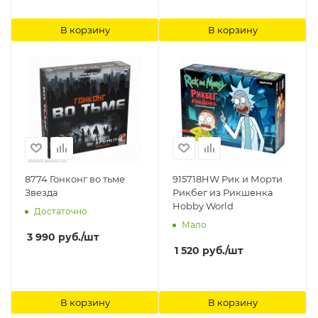
В корзину
В корзину
8774 Гонконг во тьме
915718HW Рик и Морти
Звезда
Рикбег из Рикшенка
Hobby World
Достаточно
Мало
3 990
руб.
/шт
1 520
руб.
/шт
В корзину
В корзину