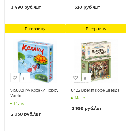
3 490
руб.
/шт
1 520
руб.
/шт
В корзину
В корзину
915882HW Кохаку Hobby
8422 Время кофе Звезда
World
Мало
Мало
3 990
руб.
/шт
2 030
руб.
/шт