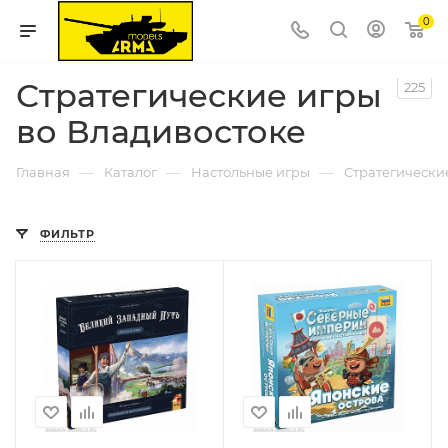
0
Стратегические игры
225
во Владивостоке
—
—
—
Главная
Каталог
Настольные игры
Стратегически
ФИЛЬТР