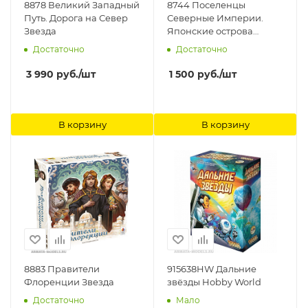
8878 Великий Западный
8744 Поселенцы
Путь. Дорога на Север
Северные Империи.
Звезда
Японские острова
Звезда
Достаточно
Достаточно
3 990
руб.
/шт
1 500
руб.
/шт
В корзину
В корзину
8883 Правители
915638HW Дальние
Флоренции Звезда
звёзды Hobby World
Достаточно
Мало