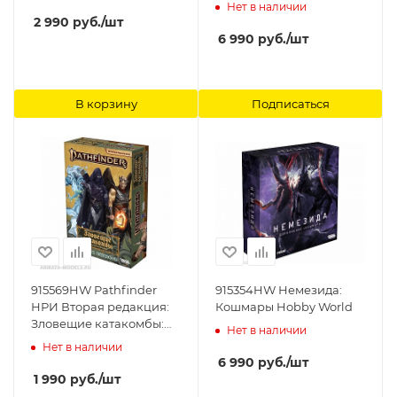
Нет в наличии
2 990
руб.
/шт
6 990
руб.
/шт
В корзину
Подписаться
915569HW Pathfinder
915354HW Немезида:
НРИ Вторая редакция:
Кошмары Hobby World
Зловещие катакомбы:
Нет в наличии
Карты существ Hobby
Нет в наличии
World
6 990
руб.
/шт
1 990
руб.
/шт