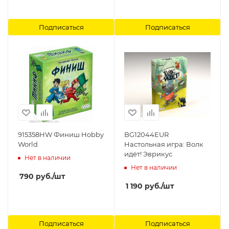
Подписаться
Подписаться
915358HW Финиш Hobby
BG12044EUR
World
Настольная игра: Волк
идёт! Эврикус
Нет в наличии
Нет в наличии
790
руб.
/шт
1 190
руб.
/шт
Подписаться
Подписаться