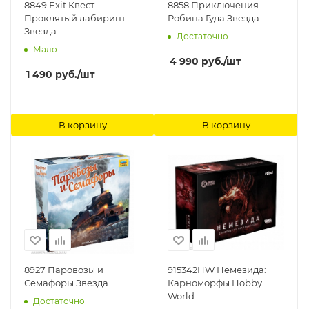
8849 Exit Квест.
8858 Приключения
Проклятый лабиринт
Робина Гуда Звезда
Звезда
Достаточно
Мало
4 990
руб.
/шт
1 490
руб.
/шт
В корзину
В корзину
8927 Паровозы и
915342HW Немезида:
Семафоры Звезда
Карноморфы Hobby
World
Достаточно