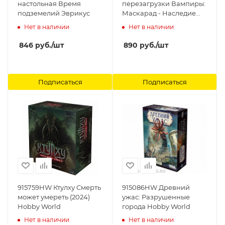
настольная Время
перезагрузки Вампиры:
подземелий Эврикус
Маскарад - Наследие
(2021) Фабрика Игр
Нет в наличии
Нет в наличии
846
руб.
/шт
890
руб.
/шт
Подписаться
Подписаться
915759HW Ктулху Смерть
915086HW Древний
может умереть (2024)
ужас: Разрушенные
Hobby World
города Hobby World
Нет в наличии
Нет в наличии