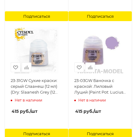
Подписаться
Подписаться
23-31GW Сухие краски:
23-03GW Баночка с
серый Слаанеш (12 мл)
краской: Лиловый
(Dry: Slaanesh Grey (12
Луций (Paint Pot: Lucius
ml)) Citadel
Lilac) Citadel
Нет в наличии
Нет в наличии
415
руб.
/шт
415
руб.
/шт
Подписаться
Подписаться