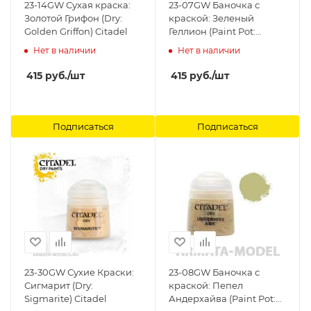
23-14GW Сухая краска:
23-07GW Баночка с
Золотой Грифон (Dry:
краской: Зеленый
Golden Griffon) Citadel
Геллион (Paint Pot:
Hellion Green) Citadel
Нет в наличии
Нет в наличии
415
руб.
/шт
415
руб.
/шт
Подписаться
Подписаться
23-30GW Сухие Краски:
23-08GW Баночка с
Сигмарит (Dry:
краской: Пепел
Sigmarite) Citadel
Андерхайва (Paint Pot: