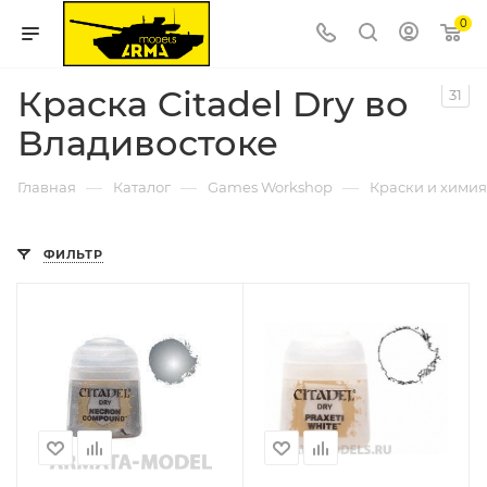
0
Краска Citadel Dry во
31
Владивостоке
—
—
—
Главная
Каталог
Games Workshop
Краски и химия 
ФИЛЬТР