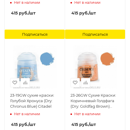
Underhive Ash) Citadel
Нет в наличии
Нет в наличии
415
руб.
/шт
415
руб.
/шт
Подписаться
Подписаться
23-19GW сухие краски:
23-26GW Сухие Краски:
Голубой Хронуса (Dry:
Коричневый Голдфага
Chronus Blue) Citadel
(Dry: Goldfag Brown)
Citadel
Нет в наличии
Нет в наличии
415
руб.
/шт
415
руб.
/шт