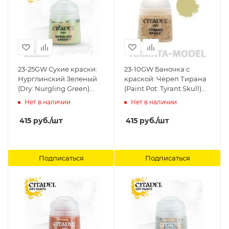
23-25GW Сухие краски:
23-10GW Баночка с
Нурглинский Зеленый
краской: Череп Тирана
(Dry: Nurgling Green)
(Paint Pot: Tyrant Skull)
Citadel
Citadel
Нет в наличии
Нет в наличии
415
руб.
/шт
415
руб.
/шт
Подписаться
Подписаться