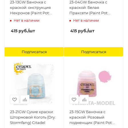
23-13GW Баночка с
23-04GW Баночка с
краской: онструкция
краской: Белая
Некронов (Paint Pot:
Праксети (Paint Pot:
Necron Compound)
Praxeti White) Citadel
Нет в наличии
Нет в наличии
Citadel
415
руб.
/шт
415
руб.
/шт
Подписаться
Подписаться
23-21GW Сухие краски:
23-15GW Баночка с
Штормовой Коготь (Dry:
краской: Розовый
Stormfang) Citadel
подменщик (Paint Pot: