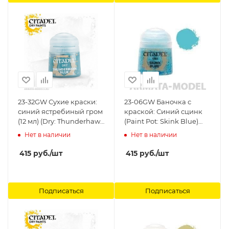
23-32GW Сухие краски:
23-06GW Баночка с
синий ястребиный гром
краской: Синий сцинк
(12 мл) (Dry: Thunderhawk
(Paint Pot: Skink Blue)
Blue (12 ml)) Citadel
Citadel
Нет в наличии
Нет в наличии
415
руб.
/шт
415
руб.
/шт
Подписаться
Подписаться