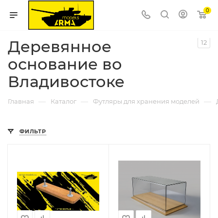
0
Деревянное
12
основание во
Владивостоке
—
—
—
Главная
Каталог
Футляры для хранения моделей
ФИЛЬТР