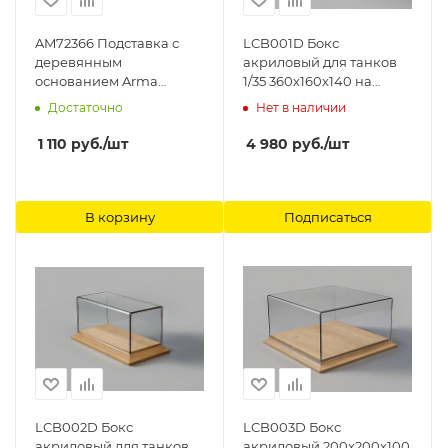
AM72366 Подставка с
LCB001D Бокс
деревянным
акриловый для танков
основанием Arma
1/35 360х160х140 на
Models
деревянном основании
Достаточно
Нет в наличии
LemonCraft
1 110
руб.
/шт
4 980
руб.
/шт
В корзину
Подписаться
LCB002D Бокс
LCB003D Бокс
акриловый для танков
акриловый 200х200х100