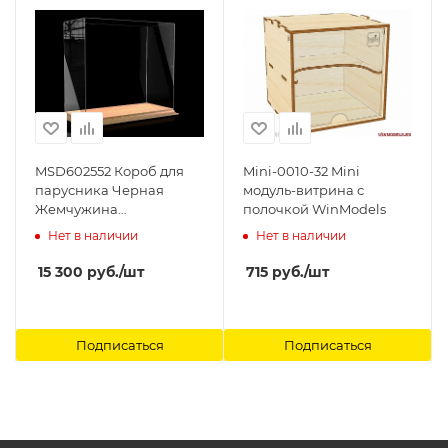
MSD602552 Короб для
Mini-0010-32 Mini
парусника Черная
модуль-витрина с
Жемчужина
полочкой WinModels
600х250х520 мм. на дер.
Нет в наличии
Нет в наличии
основании Модель-
Сервис
15 300
руб.
/шт
715
руб.
/шт
Подписаться
Подписаться