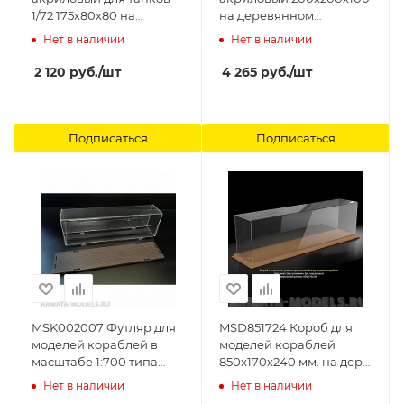
1/72 175х80х80 на
на деревянном
деревянном основании
основании LemonCraft
Нет в наличии
Нет в наличии
LemonCraft
2 120
руб.
/шт
4 265
руб.
/шт
Подписаться
Подписаться
MSK002007 Футляр для
MSD851724 Короб для
моделей кораблей в
моделей кораблей
масштабе 1:700 типа
850х170х240 мм. на дер.
Дредноут Модель-
основании Модель-
Нет в наличии
Нет в наличии
Сервис
Сервис