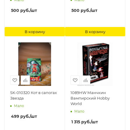
500
руб.
/шт
500
руб.
/шт
В корзину
В корзину
SK-010320 Кот в сапогах
1089HW Манчкин
Звезда
Вампирский Hobby
World
Мало
Мало
499
руб.
/шт
1 315
руб.
/шт