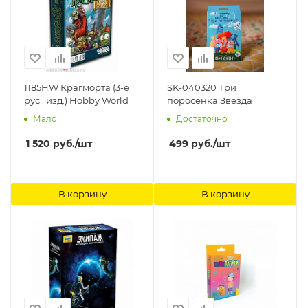
1185HW Крагморта (3-е
SK-040320 Три
рус . изд.) Hobby World
поросенка Звезда
Мало
Достаточно
1 520
руб.
/шт
499
руб.
/шт
В корзину
В корзину