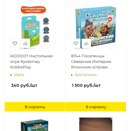
KID21007 Настольная
8744 Поселенцы
игра Буквопад
Северные Империи.
KiddiePlay
Японские острова
Звезда
Мало
Достаточно
340
руб.
/шт
1 500
руб.
/шт
В корзину
В корзину