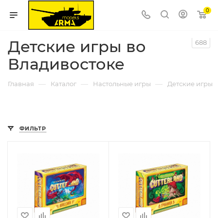
0
Детские игры во
688
Владивостоке
—
—
—
Главная
Каталог
Настольные игры
Детские игры
ФИЛЬТР