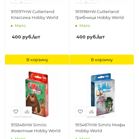
915197HW Cutterland:
915196HW Cutterland:
Классика Hobby World
Грибница Hobby World
Мало
Мало
400
руб.
/шт
400
руб.
/шт
В корзину
В корзину
915546HW Similo:
915467HW Similo Мифы
Животные Hobby World
Hobby World
Мало
Мало