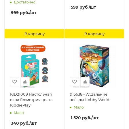
Достаточно
599
руб.
/шт
999
руб.
/шт
В корзину
В корзину
KID21009 Настольная
915638HW Дальние
игра Геометрия цвета
звёзды Hobby World
KiddiePlay
Мало
Мало
1 520
руб.
/шт
340
руб.
/шт