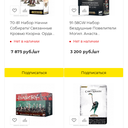
70-81 Набор Начни
91-58GW Набор
Собирать! Связанные
Бездушные Повелители
Кровью Кхорна. Орда
Могил. Анаста
Кровавых Клинков (Start
Малкориjн Лорд
Нет в наличии
Нет в наличии
Collecting! Khorne
Вампиров (AoS:
Bloodbound Goreblade
Soulblight Gravelords
7 875
руб.
/шт
3 200
руб.
/шт
Warband) Games
Anasta Malkorion
Workshop
Vampire Lord) Games
Workshop
Подписаться
Подписаться