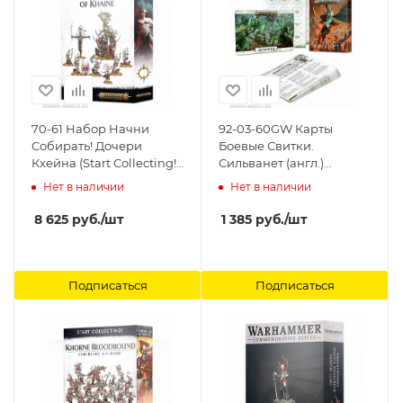
70-61 Набор Начни
92-03-60GW Карты
Собирать! Дочери
Боевые Свитки.
Кхейна (Start Collecting!
Сильванет (англ.)
Daughters of Khaine)
(Warscroll Cards:
Нет в наличии
Нет в наличии
Games Workshop
Sylvaneth (Eng)) Games
Workshop
8 625
руб.
/шт
1 385
руб.
/шт
Подписаться
Подписаться