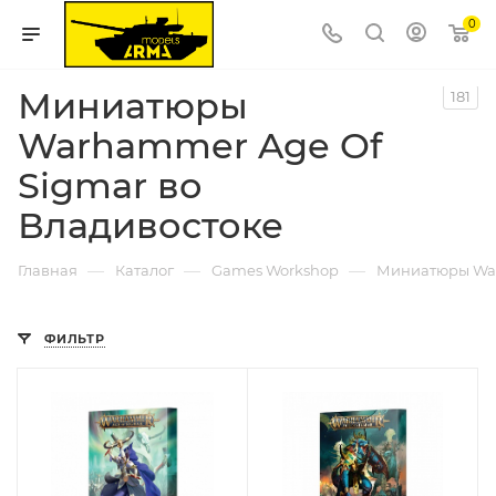
0
Миниатюры
181
Warhammer Age Of
Sigmar во
Владивостоке
—
—
—
Главная
Каталог
Games Workshop
Миниатюры War
ФИЛЬТР