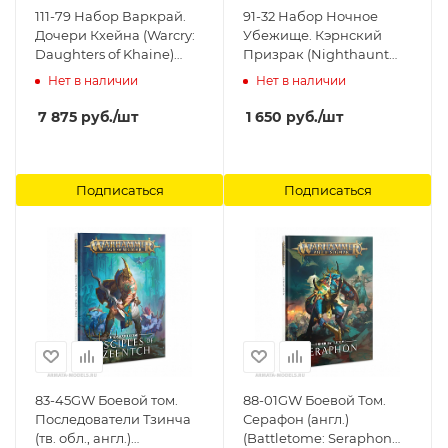
111-79 Набор Варкрай.
91-32 Набор Ночное
Дочери Кхейна (Warcry:
Убежище. Кэрнский
Daughters of Khaine)
Призрак (Nighthaunt
Games Workshop
Cairn Wraith) Games
Нет в наличии
Нет в наличии
Workshop
7 875
руб.
/шт
1 650
руб.
/шт
Подписаться
Подписаться
83-45GW Боевой том.
88-01GW Боевой Том.
Последователи Тзинча
Серафон (англ.)
(тв. обл., англ.)
(Battletome: Seraphon