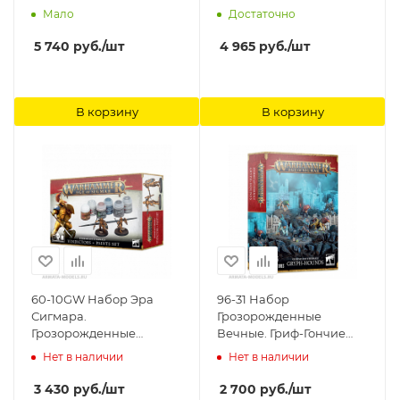
Ванари (Lumineth
Behemat (HB, Eng))
Мало
Достаточно
Realm-Lords Vanari
Games Workshop
Bladelords) Games
5 740
руб.
/шт
4 965
руб.
/шт
Workshop
В корзину
В корзину
60-10GW Набор Эра
96-31 Набор
Сигмара.
Грозорожденные
Грозорожденные
Вечные. Гриф-Гончие
Вечные. Виндикаторы с
(Stormcast Eternals
Нет в наличии
Нет в наличии
набором красок (AOS
Gryph-Hounds) Games
Stormcast Eternals
Workshop
3 430
руб.
/шт
2 700
руб.
/шт