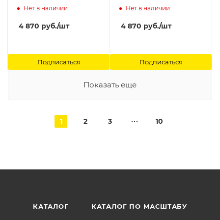
(Battletome: Disciples of
(HB, Eng)) Games
Нет в наличии
Нет в наличии
Tzeentch (HB, Eng))
Workshop
Games Workshop
4 870
руб.
/шт
4 870
руб.
/шт
Подписаться
Подписаться
Показать еще
1
2
3
10
КАТАЛОГ
КАТАЛОГ ПО МАСШТАБУ