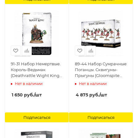
91-31 Набор Немертвые.
89-44 Набор Сумрачные
Король-Ведьмак
Поганцы. Сквигуны-
(Deathrattle Wight King)
Прыгуны (Gloomspite
Games Workshop
Gitz Squig Hoppers)
Нет в наличии
Нет в наличии
Games Workshop
1 650
руб.
/шт
4 875
руб.
/шт
Подписаться
Подписаться