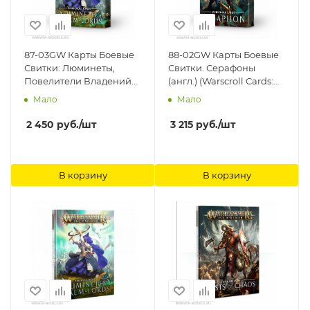
87-03GW Карты Боевые
88-02GW Карты Боевые
Свитки: Люминеты,
Свитки. Серафоны
Повелители Владений
(англ.) (Warscroll Cards:
(Warscroll Cards:
Seraphon (Eng)) Games
Мало
Мало
Lumineth Realm-lords
Workshop
(Eng)) Games Workshop
2 450
руб.
/шт
3 215
руб.
/шт
В корзину
В корзину