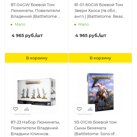
87-04GW Боевой Том:
81-01-60GW Боевой Том.
Люминеты, Повелители
Звери Хаоса (тв.обл.,
Владений (Battletome:
англ.) (Battletome: Beasts
Lumineth Realm-lords
of Chaos (HB, Eng))
Мало
Мало
(HB, Eng)) Games
Games Workshop
Workshop
4 965
руб.
/шт
4 965
руб.
/шт
В корзину
В корзину
87-23 Набор Люминеты,
93-01GW Боевой том:
Повелители Владений.
Сыны Бехемата
Владыки Клинков
(Battletome: Sons of