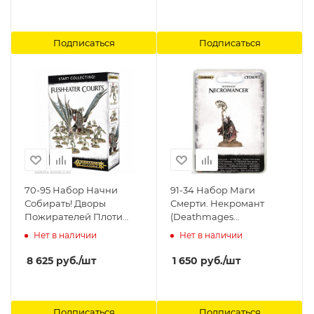
Vindictors + Paints Set)
Games Workshop
Подписаться
Подписаться
70-95 Набор Начни
91-34 Набор Маги
Собирать! Дворы
Смерти. Некромант
Пожирателей Плоти
(Deathmages
(Start Collecting! Flesh-
Necromancer) Games
Нет в наличии
Нет в наличии
Eater Courts) Games
Workshop
Workshop
8 625
руб.
/шт
1 650
руб.
/шт
Подписаться
Подписаться