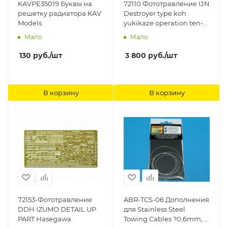
KAVPE35019 Буквы на
72110 Фототравление IJN
решетку радиатора KAV
Destroyer type koh
Models
yukikaze operation ten-
go 1945 Hasegawa
Мало
Мало
130
руб.
/шт
3 800
руб.
/шт
В корзину
В корзину
72153-Фототравление
ABR-TCS-06 Дополнения
DDH IZUMO DETAIL UP
для Stainless Steel
PART Hasegawa
Towing Cables ?0,6mm, 1