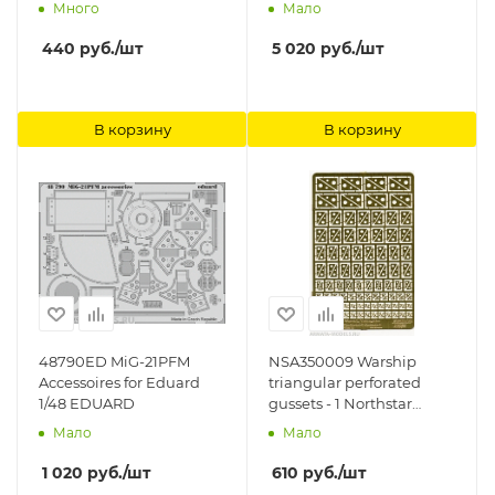
05711) FlyHawk
Много
Мало
440
руб.
/шт
5 020
руб.
/шт
В корзину
В корзину
48790ED MiG-21PFM
NSA350009 Warship
Accessoires for Eduard
triangular perforated
1/48 EDUARD
gussets - 1 Northstar
Models
Мало
Мало
1 020
руб.
/шт
610
руб.
/шт