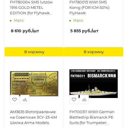
FH780004 SMS lutzow
FH780015 WWI SMS
1916 GOLD METEL
Konig (FOR ICM S014)
EDITION (for Flyhawk
FlyHawk
1301) FlyHawk
Мало
Мало
8 610
руб.
/шт
5 855
руб.
/шт
В корзину
В корзину
AM3635 Фототравление
FH700311 WWII German
на Советская ЗСУ-23-4М
Battleship Bismarck PE
Шилка Arma Models
Suits (for Trumpeter