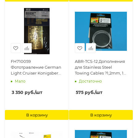
FH710059
ABR-TCS-12 Дополнения
Фототравление German
для Stainless Steel
Light Cruiser Konigsberg
Towing Cables ?1,2mm, 1
1940 PE Sheets (For
m long для ABER
Мало
Достаточно
Flyhawk FH1125) FlyHawk
3 350
руб.
/шт
575
руб.
/шт
В корзину
В корзину