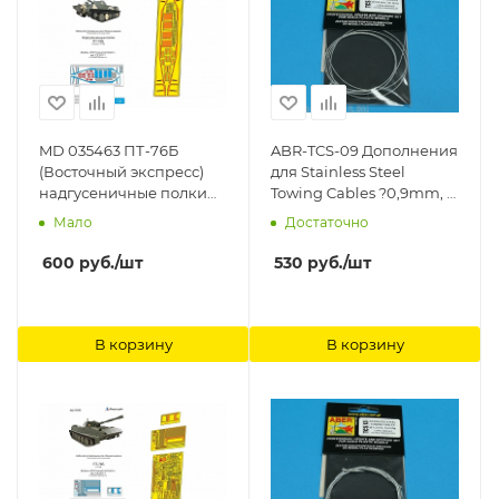
MD 035463 ПТ-76Б
ABR-TCS-09 Дополнения
(Восточный экспресс)
для Stainless Steel
надгусеничные полки
Towing Cables ?0,9mm, 1
Микродизайн
m long для ABER
Мало
Достаточно
600
руб.
/шт
530
руб.
/шт
В корзину
В корзину