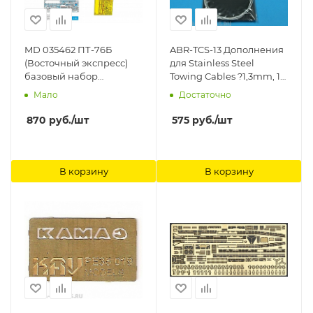
MD 035462 ПТ-76Б
ABR-TCS-13 Дополнения
(Восточный экспресс)
для Stainless Steel
базовый набор
Towing Cables ?1,3mm, 1
Микродизайн
m long для ABER
Мало
Достаточно
870
руб.
/шт
575
руб.
/шт
В корзину
В корзину