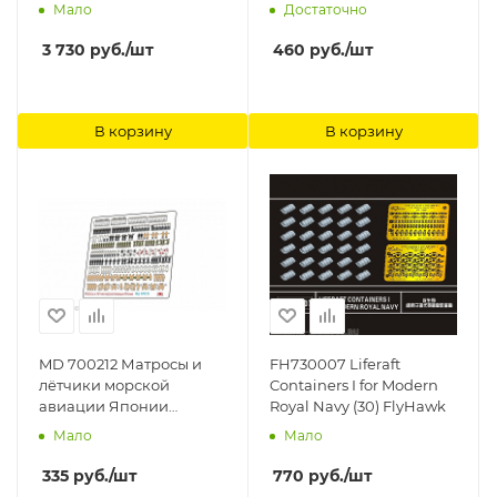
m long для ABER
Мало
Достаточно
3 730
руб.
/шт
460
руб.
/шт
В корзину
В корзину
MD 700212 Матросы и
FH730007 Liferaft
лётчики морской
Containers I for Modern
авиации Японии
Royal Navy (30) FlyHawk
Микродизайн
Мало
Мало
335
руб.
/шт
770
руб.
/шт