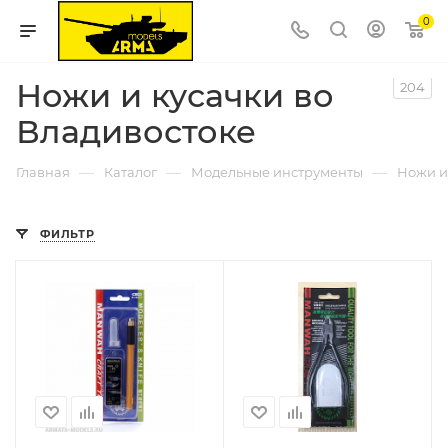
0
Ножи и кусачки во
204
Владивостоке
—
—
—
Главная
Каталог
Модельные инструменты
Ножи и
ФИЛЬТР