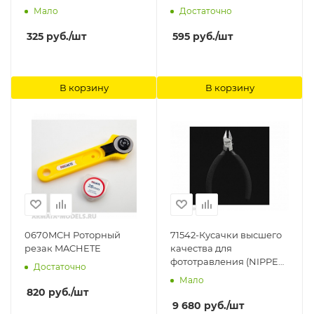
Лезвием MACHETE
Мало
Достаточно
325
руб.
/шт
595
руб.
/шт
В корзину
В корзину
0670MCH Роторный
71542-Кусачки высшего
резак MACHETE
качества для
фототравления (NIPPER
Достаточно
FOR PHOTOETCHED
Мало
PARTS) Hasegawa
820
руб.
/шт
9 680
руб.
/шт