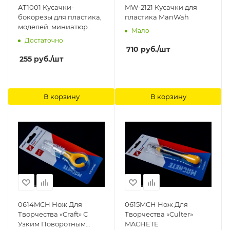
AT1001 Кусачки-
MW-2121 Кусачки для
бокорезы для пластика,
пластика ManWah
моделей, миниатюр
Мало
Arma Tools
Достаточно
710
руб.
/шт
255
руб.
/шт
В корзину
В корзину
0614MCH Нож Для
0615MCH Нож Для
Творчества «Craft» С
Творчества «Culter»
Узким Поворотным
MACHETE