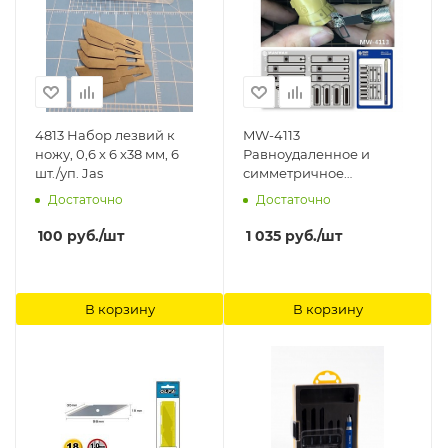
4813 Набор лезвий к
MW-4113
ножу, 0,6 х 6 х38 мм, 6
Равноудаленное и
шт./уп. Jas
симметричное
разметочное
Достаточно
Достаточно
перочинное лезвие
ножа ManWah
100
руб.
/шт
1 035
руб.
/шт
В корзину
В корзину