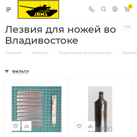
0
Лезвия для ножей во
126
Владивостоке
—
—
—
Главная
Каталог
Модельные инструменты
Лезвия
ФИЛЬТР