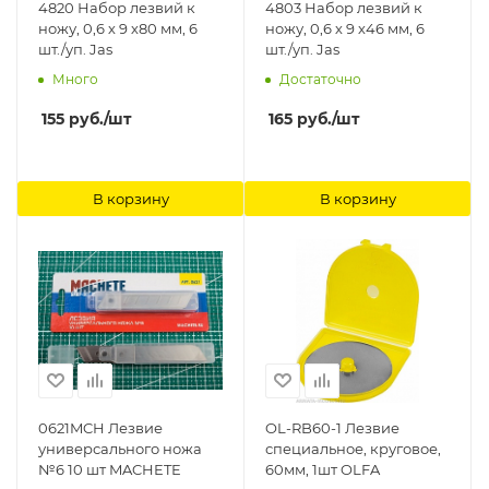
4820 Набор лезвий к
4803 Набор лезвий к
ножу, 0,6 х 9 х80 мм, 6
ножу, 0,6 х 9 х46 мм, 6
шт./уп. Jas
шт./уп. Jas
Много
Достаточно
155
руб.
/шт
165
руб.
/шт
В корзину
В корзину
0621MCH Лезвие
OL-RB60-1 Лезвие
универсального ножа
специальное, круговое,
№6 10 шт MACHETE
60мм, 1шт OLFA