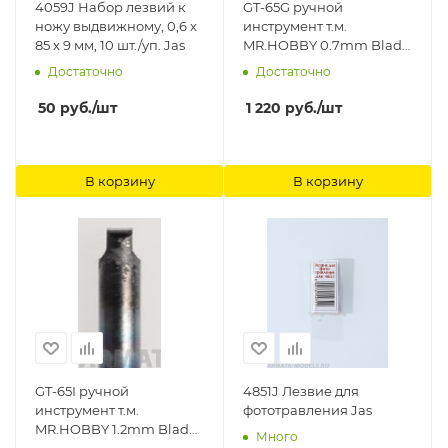
4059J Набор лезвий к
GT-65G ручной
ножу выдвижному, 0,6 х
инструмент т.м.
85 х 9 мм, 10 шт./уп. Jas
MR.HOBBY 0.7mm Blade
for Mr.Line Chisel Gunze
Достаточно
Достаточно
Sangyo
50
руб.
/шт
1 220
руб.
/шт
В корзину
В корзину
GT-65I ручной
4851J Лезвие для
инструмент т.м.
фототравления Jas
MR.HOBBY 1.2mm Blade
Много