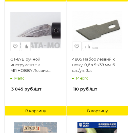
GT-87B ручной
4805 Набор лезвий к
инструмент т.м.
ножу, 0,6 х 9 х38 мм, 6
MR.HOBBY Лезвие
шт./уп. Jas
полукруглое для ножа
Мало
Много
GT-87 Mr. Round Blade
Replacement Gunze
3 045
руб.
/шт
110
руб.
/шт
Sangyo
В корзину
В корзину