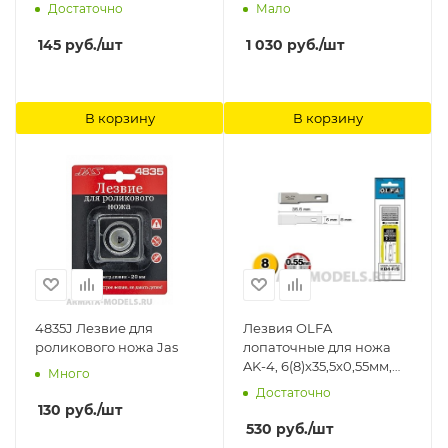
Достаточно
Мало
145
руб.
/шт
1 030
руб.
/шт
В корзину
В корзину
4835J Лезвие для
Лезвия OLFA
роликового ножа Jas
лопаточные для ножа
AK-4, 6(8)х35,5х0,55мм,
Много
5шт OLFA
Достаточно
130
руб.
/шт
530
руб.
/шт