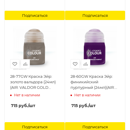
Подписаться
Подписаться
28-77GW Краска Эйр:
28-60GW Краска Эйр:
золото вальдора (24мл)
финикийский
(AIR: VALDOR GOLD
пурпурный (24мл)(AIR:
(24ML)) Citadel
PHOENICIAN PURPLE
Нет в наличии
Нет в наличии
(24ML)) Citadel
715
руб.
/шт
715
руб.
/шт
Подписаться
Подписаться