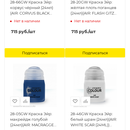
28-66GW Краска Эйр:
28-20GW Краска Эйр:
корвус чёрный (24мл)
жёлтая плоть поганцев
(AIR: CORVUS BLACK
(24мл)(AIR: FLASH GITZ
(24ML)) Citadel
YELLOW (24ML)) Citadel
Нет в наличии
Нет в наличии
715
руб.
/шт
715
руб.
/шт
Подписаться
Подписаться
28-05GW Краска Эйр:
28-46GW Краска Эйр:
макрейдж голубой
белый шрам (24мл)(AIR:
(24мл)(AIR: MACRAGGE
WHITE SCAR (24ML))