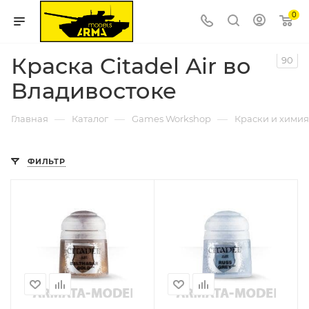
0
Краска Citadel Air во
90
Владивостоке
—
—
—
Главная
Каталог
Games Workshop
Краски и химия 
ФИЛЬТР