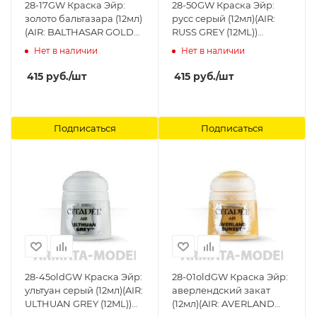
28-17GW Краска Эйр:
28-50GW Краска Эйр:
золото бальтазара (12мл)
русс серый (12мл)(AIR:
(AIR: BALTHASAR GOLD
RUSS GREY (12ML))
12ML) Citadel
Citadel
Нет в наличии
Нет в наличии
415
руб.
/шт
415
руб.
/шт
Подписаться
Подписаться
28-45oldGW Краска Эйр:
28-01oldGW Краска Эйр:
ультуан серый (12мл)(AIR:
аверлендский закат
ULTHUAN GREY (12ML))
(12мл)(AIR: AVERLAND