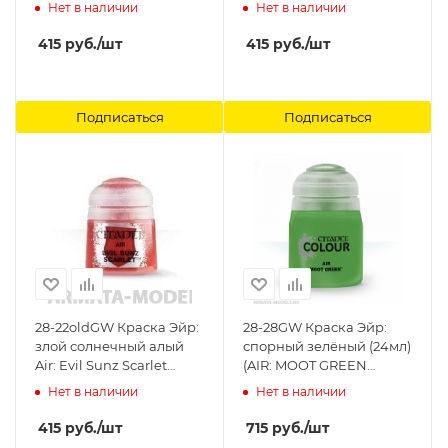
Citadel
SUNSET (12ML)) Citadel
Нет в наличии
Нет в наличии
415
руб.
/шт
415
руб.
/шт
Подписаться
Подписаться
28-22oldGW Краска Эйр:
28-28GW Краска Эйр:
злой солнечный алый
спорный зелёный (24мл)
Air: Evil Sunz Scarlet
(AIR: MOOT GREEN
(12ml) Citadel
(24ML)) Citadel
Нет в наличии
Нет в наличии
415
руб.
/шт
715
руб.
/шт