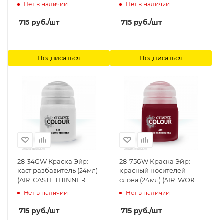
BLUE (24ML)) Citadel
Citadel
Нет в наличии
Нет в наличии
715
руб.
/шт
715
руб.
/шт
Подписаться
Подписаться
28-34GW Краска Эйр:
28-75GW Краска Эйр:
каст разбавитель (24мл)
красный носителей
(AIR: CASTE THINNER
слова (24мл) (AIR: WORD
(24ML)) Citadel
BEARERS RED (24ML))
Нет в наличии
Нет в наличии
Citadel
715
руб.
/шт
715
руб.
/шт