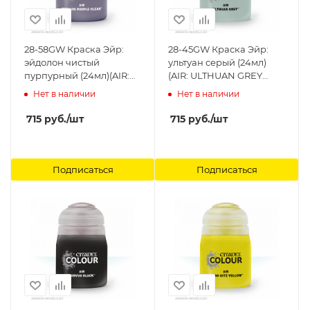
28-58GW Краска Эйр:
28-45GW Краска Эйр:
эйдолон чистый
ультуан серый (24мл)
пурпурный (24мл)(AIR:
(AIR: ULTHUAN GREY
EIDOLON PURPLE CLEAR
(24ML)) Citadel
Нет в наличии
Нет в наличии
(24ML)) Citadel
715
руб.
/шт
715
руб.
/шт
Подписаться
Подписаться