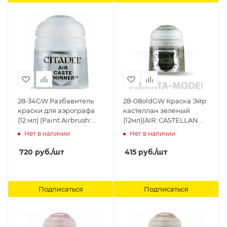
28-34GW Разбавитель
28-08oldGW Краска Эйр:
краски для аэрографа
кастеллан зелёный
(12 мл) (Paint Airbrush:
(12мл)(AIR: CASTELLAN
Caste Thinner(12 ml))
GREEN (12ML) ) Citadel
Нет в наличии
Нет в наличии
Citadel
720
руб.
/шт
415
руб.
/шт
Подписаться
Подписаться