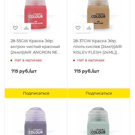
28-55GW Краска Эйр:
28-37GW Краска Эйр:
ангрон чистый красный
плоть кислев (24мл)(AIR:
(24мл)(AIR: ANGRON RED
KISLEV FLESH (24ML))
CLEAR (24ML) Citadel
Citadel
Нет в наличии
Нет в наличии
715
руб.
/шт
715
руб.
/шт
Подписаться
Подписаться