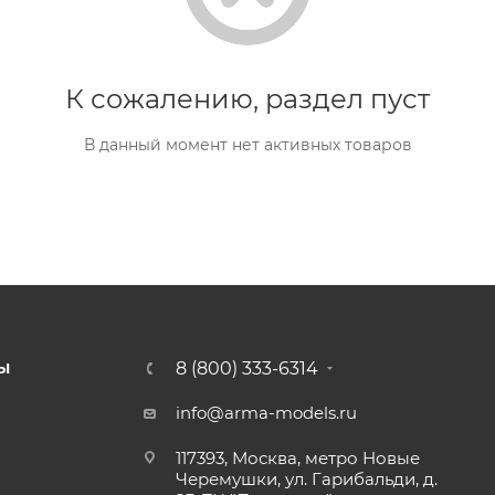
К сожалению, раздел пуст
В данный момент нет активных товаров
8 (800) 333-6314
Ы
info@arma-models.ru
117393, Москва, метро Новые
Черемушки, ул. Гарибальди, д.