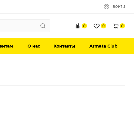
ВОЙТИ
0
0
0
ентам
О нас
Контакты
Armata Club