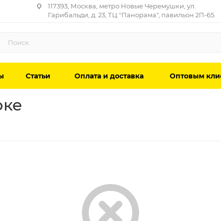
117393, Москва, метро Новые Черемушки, ул.
Гарибальди, д. 23, ТЦ "Панорама", павильон 2П-65.
ы
Статьи
Оплата и доставка
Оптовым кли
оке