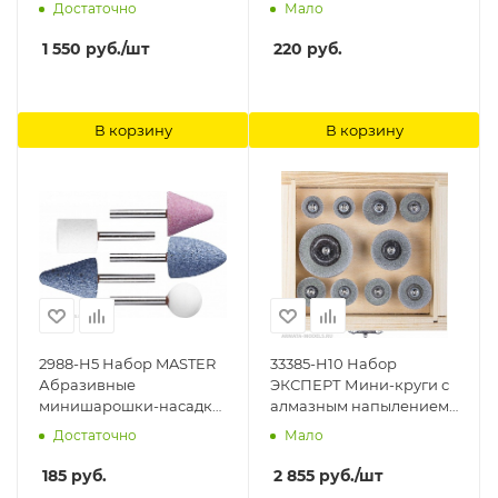
тонкой обработки
Достаточно
Мало
MACHETE
1 550
руб.
/шт
220
руб.
В корзину
В корзину
2988-H5 Набор MASTER
33385-H10 Набор
Абразивные
ЭКСПЕРТ Мини-круги с
минишарошки-насадки
алмазным напылением
для гравера и дрели,
на шпильке, дерев. бокс,
Достаточно
Мало
хвостовик d 3,2мм, 5
d 16-40, P200, хвост. d
предм. Stayer
3мм, 10 предм Зубр
185
руб.
2 855
руб.
/шт