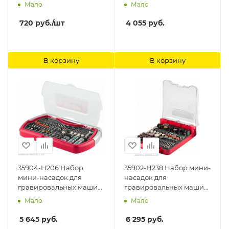
67 предметов,
напылением в
Мало
Мало
пластиковый кейс Stayer
пластиковом боксе, Р
180, хвостовик 3мм, 50
720
руб.
/шт
4 055
руб.
предметов Зубр
В корзину
В корзину
35904-H206 Набор
35902-H238 Набор мини-
мини-насадок для
насадок для
гравировальных машин,
гравировальных машин,
206 предметов Зубр
238 предметов Зубр
Мало
Мало
5 645
руб.
6 295
руб.