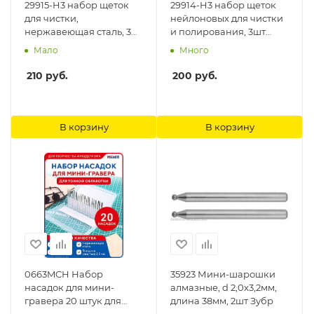
29915-H3 набор щеток
29914-H3 набор щеток
для чистки,
нейлоновых для чистки
нержавеющая сталь, 3
и полирования, 3шт
предм. Stayer
Stayer
Мало
Много
210
руб.
200
руб.
В корзину
В корзину
0663MCH Набор
35923 Мини-шарошки
насадок для мини-
алмазные, d 2,0x3,2мм,
гравера 20 штук для
длина 38мм, 2шт Зубр