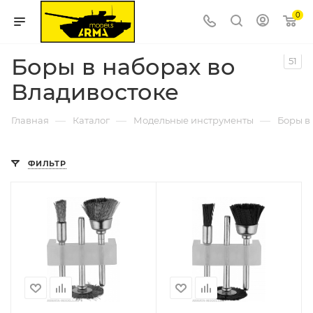
0
Боры в наборах во
51
Владивостоке
—
—
—
Главная
Каталог
Модельные инструменты
Боры в
ФИЛЬТР