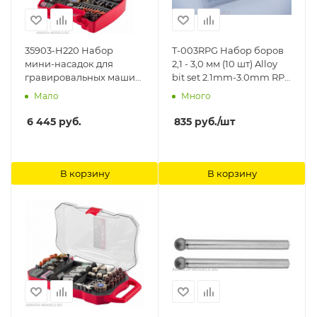
35903-H220 Набор
T-003RPG Набор боров
мини-насадок для
2,1 - 3,0 мм (10 шт) Alloy
гравировальных машин,
bit set 2.1mm-3.0mm RPG
220 предметов Зубр
Model
Мало
Много
6 445
руб.
835
руб.
/шт
В корзину
В корзину