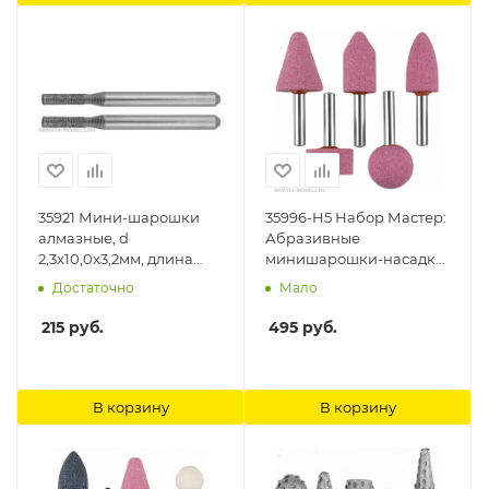
35921 Мини-шарошки
35996-H5 Набор Мастер:
алмазные, d
Абразивные
2,3x10,0x3,2мм, длина
минишарошки-насадки
38мм, 2шт Зубр
для дрели, оксид
Достаточно
Мало
алюминия высокой
твердости, хвостовик d
215
руб.
495
руб.
6мм, 5 предм. Зубр
В корзину
В корзину