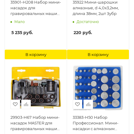
35901-H208 Набор мини-
35922 Мини-шарошки
насадок для
алмазные, d 4,0x3,2мм,
гравировальных машин,
длина 38мм, 2шт Зубр
208 предметов Зубр
Мало
Достаточно
5 235
руб.
220
руб.
В корзину
В корзину
29903-H67 Набор мини-
33383-H50 Набор
насадок MASTER для
Профессионал. Мини-
гравировальных машин,
насадки с алмазным