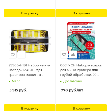
В корзину
В корзину
29906-H191 Набор мини-
0661MCH Набор насадок
насадок MASTERдля
для мини-гравера для
гравиров машин, в
грубой обработки, 20 шт
пластик боксе, гибкий
MACHETE
Мало
Достаточно
вал,штатив, место для
гравёра,191 предм Stayer
5 915
руб.
770
руб.
/шт
В корзину
В корзину