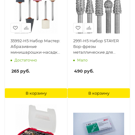
35992-H5 Набор Мастер:
2991-H5 Набор STAYER
Абразивные
Бор-фрезы
минишарошки-насадки
металлические для
для гравера и дрели,
дрели, 5шт Зубр
Достаточно
Мало
хвостовик d 3,2мм, 5
предм. Зубр
265
руб.
490
руб.
В корзину
В корзину