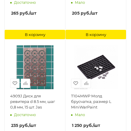
Достаточно
Мало
265
руб.
/шт
205
руб.
/шт
В корзину
В корзину
4909J Диск для
T104MWP Молд
ревитера d 8.5 мм, шаг
брусчатка, размер L
0,8 мм, 15 шт. Jas
MiniWarPaint
Достаточно
Мало
235
руб.
/шт
1 250
руб.
/шт