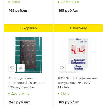
Мало
Достаточно
165
руб.
/шт
165
руб.
/шт
В корзину
В корзину
4914J Диск для
KAVCT004 Трафарет для
ревитера d 8.5 мм, шаг
камуфляжа №4 KAV
1,25 мм, 15 шт. Jas
Models
Достаточно
Мало
245
руб.
/шт
165
руб.
/шт