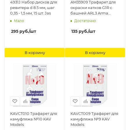
4931J Набор дисков для
AM35909 Трафарет для
ревитера d 8.5 мм, шаг
окраски катков G1R с
0,35 - 1,5 мм, 15 шт. Jas
башней ARL3 Arma
Models
Мало
Достаточно
295
руб.
/шт
135
руб.
/шт
В корзину
В корзину
KAVCT010 Трафарет для
KAVCT009 Трафарет для
камуфляжа №10 KAV
камуфляжа №9 KAV
Models
Models