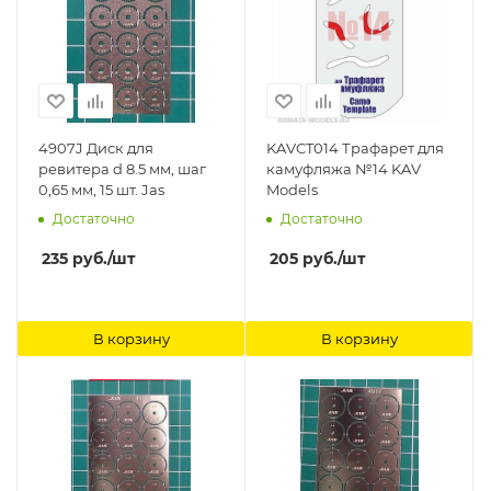
4907J Диск для
KAVCT014 Трафарет для
ревитера d 8.5 мм, шаг
камуфляжа №14 KAV
0,65 мм, 15 шт. Jas
Models
Достаточно
Достаточно
235
руб.
/шт
205
руб.
/шт
В корзину
В корзину