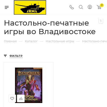
0
Настольно-печатные
1
игры во Владивостоке
—
—
—
Главная
Каталог
Настольные игры
Настольно-печ
ФИЛЬТР