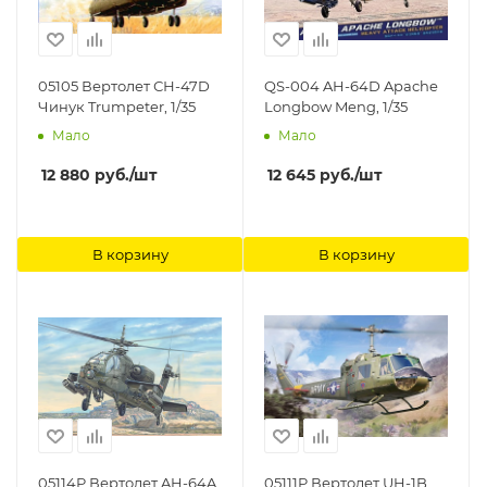
05105 Вертолет СН-47D
QS-004 AH-64D Apache
Чинук Trumpeter, 1/35
Longbow Meng, 1/35
Мало
Мало
12 880
руб.
/шт
12 645
руб.
/шт
В корзину
В корзину
05114P Вертолет AH-64A
05111P Вертолет UH-1B