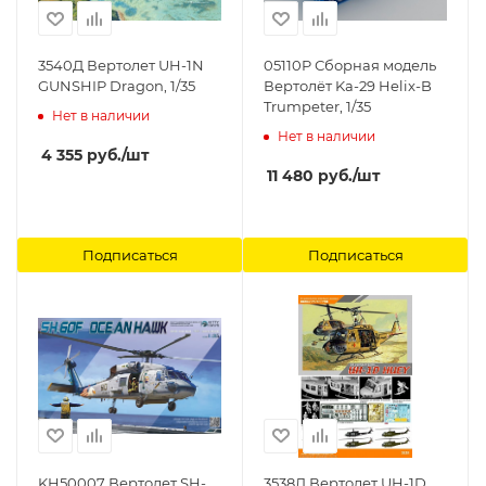
3540Д Вертолет UH-1N
05110P Сборная модель
GUNSHIP Dragon, 1/35
Вертолёт Ka-29 Helix-B
Trumpeter, 1/35
Нет в наличии
Нет в наличии
4 355
руб.
/шт
11 480
руб.
/шт
Подписаться
Подписаться
KH50007 Вертолет SH-
3538Д Вертолет UH-1D