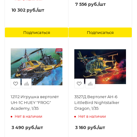
7 556
руб.
/шт
10 302
руб.
/шт
Подписаться
Подписаться
12112 Игрушка вертолёт
3527Д Вертолет AH-6
UH-1C HUEY "FROG"
LittleBird Nightstalker
Academy, 1/35
Dragon, 1/35
Нет в наличии
Нет в наличии
3 490
руб.
/шт
3 160
руб.
/шт