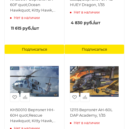
60F quot;Ocean
HUEY Dragon, 1/35
Hawkquot; Kitty Hawk,
Нет в наличии
1/35
Нет в наличии
4 830
руб.
/шт
11 615
руб.
/шт
Подписаться
Подписаться
KH50010 Вертолет HH-
12115 Вертолёт AH-60L
60H quot;Rescue
DAP Academy, 1/35
Hawkquot; Kitty Hawk,
Нет в наличии
1/35
Нет в наличии