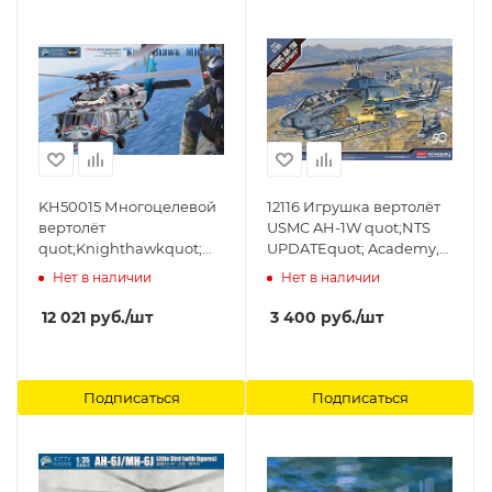
KH50015 Многоцелевой
12116 Игрушка вертолёт
вертолёт
USMC AH-1W quot;NTS
quot;Knighthawkquot;
UPDATEquot; Academy,
MH-60S Kitty Hawk, 1/35
1/35
Нет в наличии
Нет в наличии
12 021
руб.
/шт
3 400
руб.
/шт
Подписаться
Подписаться